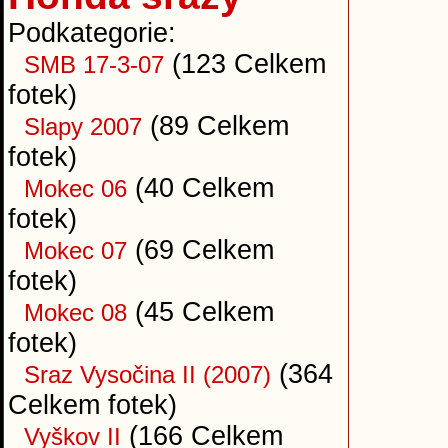
Podkategorie:
(123 Celkem
SMB 17-3-07
fotek)
(89 Celkem
Slapy 2007
fotek)
(40 Celkem
Mokec 06
fotek)
(69 Celkem
Mokec 07
fotek)
(45 Celkem
Mokec 08
fotek)
(364
Sraz Vysočina II (2007)
Celkem fotek)
(166 Celkem
Vyškov II