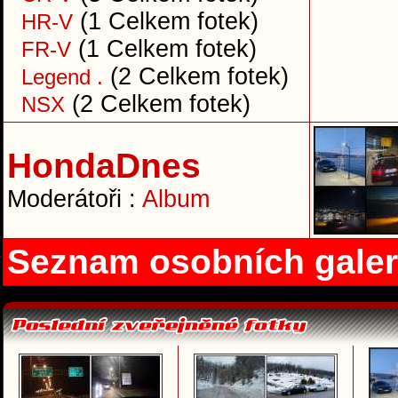
(1 Celkem fotek)
HR-V
(1 Celkem fotek)
FR-V
(2 Celkem fotek)
Legend .
(2 Celkem fotek)
NSX
HondaDnes
Moderátoři :
Album
Seznam osobních galer