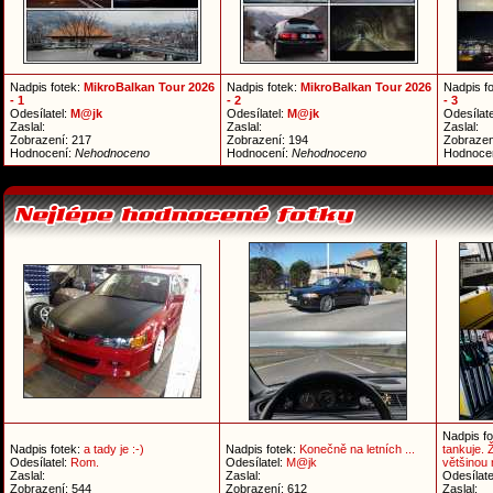
Nadpis fotek:
MikroBalkan Tour 2026
Nadpis fotek:
MikroBalkan Tour 2026
Nadpis f
- 1
- 2
- 3
Odesílatel:
M@jk
Odesílatel:
M@jk
Odesílate
Zaslal:
Zaslal:
Zaslal:
Zobrazení: 217
Zobrazení: 194
Zobrazen
Hodnocení:
Nehodnoceno
Hodnocení:
Nehodnoceno
Hodnoce
Nadpis f
Nadpis fotek:
a tady je :-)
Nadpis fotek:
Konečně na letních ...
tankuje. 
Odesílatel:
Rom.
Odesílatel:
M@jk
většinou 
Zaslal:
Zaslal:
Odesílate
Zobrazení: 544
Zobrazení: 612
Zaslal: