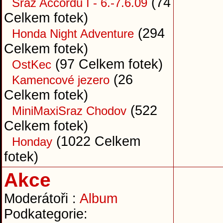
(74
Sraz Accordů I - 6.-7.6.09
Celkem fotek)
(294
Honda Night Adventure
Celkem fotek)
(97 Celkem fotek)
OstKec
(26
Kamencové jezero
Celkem fotek)
(522
MiniMaxiSraz Chodov
Celkem fotek)
(1022 Celkem
Honday
fotek)
Akce
Moderátoři :
Album
Podkategorie: