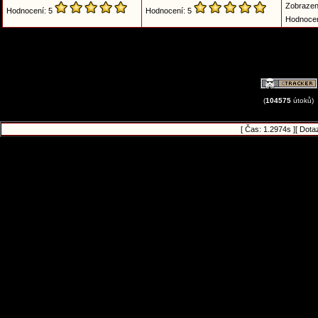
Zobrazen
Hodnocení: 5
Hodnocení: 5
Hodnocen
(
104575
útoků)
[ Čas: 1.2974s ][ Dota