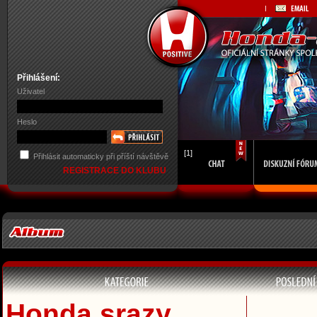
Přihlášení:
Uživatel
Heslo
[1]
Přihlásit automaticky při příští návštěvě
REGISTRACE DO KLUBU
Honda srazy