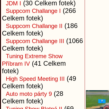
(30 Celkem fotek)
JDM I
(266
Suppcom Challange I
Celkem fotek)
(186
Suppcom Challange II
Celkem fotek)
(1066
Suppcom Challange III
Celkem fotek)
Tuning Extreme Show
(41 Celkem
Příbram IV
fotek)
(49
High Speed Meeting III
Celkem fotek)
(28
Auto moto párty 9
Celkem fotek)
(69
Tuning Show Blatná II