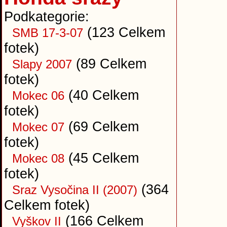
Podkategorie:
(123 Celkem
SMB 17-3-07
fotek)
(89 Celkem
Slapy 2007
fotek)
(40 Celkem
Mokec 06
fotek)
(69 Celkem
Mokec 07
fotek)
(45 Celkem
Mokec 08
fotek)
(364
Sraz Vysočina II (2007)
Celkem fotek)
(166 Celkem
Vyškov II