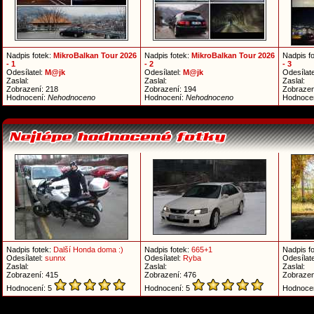
Nadpis fotek:
MikroBalkan Tour 2026
Nadpis fotek:
MikroBalkan Tour 2026
Nadpis f
- 1
- 2
- 3
Odesílatel:
M@jk
Odesílatel:
M@jk
Odesílate
Zaslal:
Zaslal:
Zaslal:
Zobrazení: 218
Zobrazení: 194
Zobrazen
Hodnocení:
Nehodnoceno
Hodnocení:
Nehodnoceno
Hodnoce
Nadpis fotek:
Další Honda doma :)
Nadpis fotek:
665+1
Nadpis f
Odesílatel:
sunnx
Odesílatel:
Ryba
Odesílate
Zaslal:
Zaslal:
Zaslal:
Zobrazení: 415
Zobrazení: 476
Zobrazen
Hodnocení: 5
Hodnocení: 5
Hodnoce