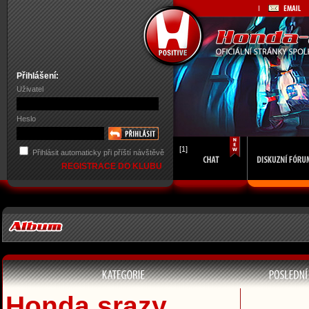
Přihlášení:
Uživatel
Heslo
[1]
Přihlásit automaticky při příští návštěvě
REGISTRACE DO KLUBU
Honda srazy