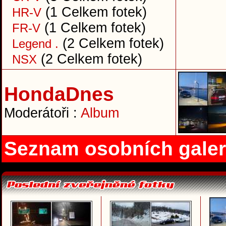
(1 Celkem fotek)
HR-V
(1 Celkem fotek)
FR-V
(2 Celkem fotek)
Legend .
(2 Celkem fotek)
NSX
HondaDnes
Moderátoři :
Album
Seznam osobních galer