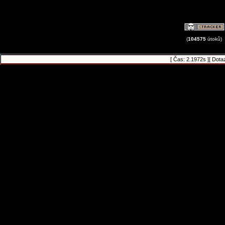
(
104575
útoků)
[ Čas: 2.1972s ][ Dota