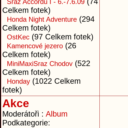
(74
Sraz Accordů I - 6.-7.6.09
Celkem fotek)
(294
Honda Night Adventure
Celkem fotek)
(97 Celkem fotek)
OstKec
(26
Kamencové jezero
Celkem fotek)
(522
MiniMaxiSraz Chodov
Celkem fotek)
(1022 Celkem
Honday
fotek)
Akce
Moderátoři :
Album
Podkategorie: