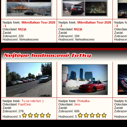
Nadpis fotek:
MikroBalkan Tour 2026
Nadpis fotek:
MikroBalkan Tour 2026
Nadpis f
- 1
- 2
- 3
Odesílatel:
M@jk
Odesílatel:
M@jk
Odesílate
Zaslal:
Zaslal:
Zaslal:
Zobrazení: 220
Zobrazení: 194
Zobrazen
Hodnocení:
Nehodnoceno
Hodnocení:
Nehodnoceno
Hodnoce
Nadpis fotek:
Tu se robi furt :)
Nadpis fotek:
Preludka
Nadpis f
Odesílatel:
FastCivic
Odesílatel:
Jero
Odesílate
Zaslal:
Zaslal:
Zaslal:
Zobrazení: 278
Zobrazení: 606
Zobrazen
Hodnocení: 5
Hodnocení: 5
Hodnoce