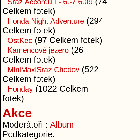
(74
Sraz Accordů I - 6.-7.6.09
Celkem fotek)
(294
Honda Night Adventure
Celkem fotek)
(97 Celkem fotek)
OstKec
(26
Kamencové jezero
Celkem fotek)
(522
MiniMaxiSraz Chodov
Celkem fotek)
(1022 Celkem
Honday
fotek)
Akce
Moderátoři :
Album
Podkategorie: