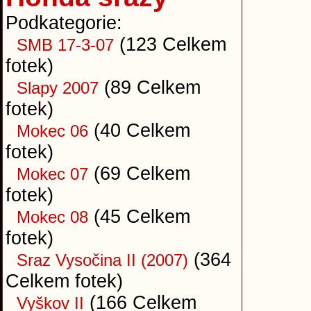
Podkategorie:
(123 Celkem
SMB 17-3-07
fotek)
(89 Celkem
Slapy 2007
fotek)
(40 Celkem
Mokec 06
fotek)
(69 Celkem
Mokec 07
fotek)
(45 Celkem
Mokec 08
fotek)
(364
Sraz Vysočina II (2007)
Celkem fotek)
(166 Celkem
Vyškov II