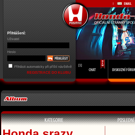
Přihlášení:
Uživatel
Heslo
[1]
Přihlásit automaticky při příští návštěvě
REGISTRACE DO KLUBU
Honda srazy