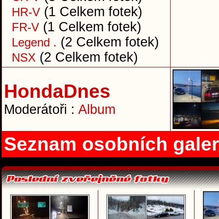
(1 Celkem fotek)
HR-V
(1 Celkem fotek)
FR-V
(2 Celkem fotek)
Legend .
(2 Celkem fotek)
NSX
HondaDnes
Moderátoři :
Album
Seznam osobních galer