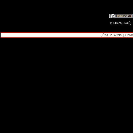
(
104575
útoků)
[ Čas: 2.3239s ][ Dota