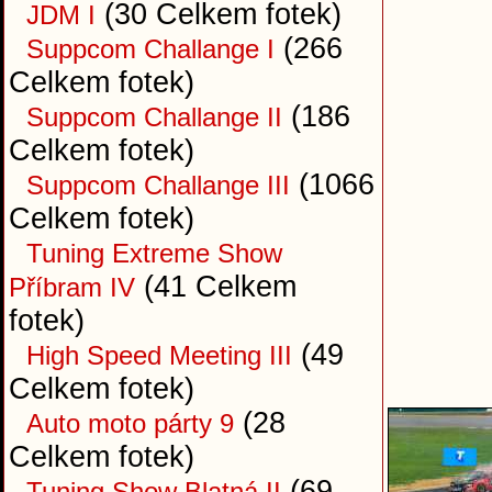
(30 Celkem fotek)
JDM I
(266
Suppcom Challange I
Celkem fotek)
(186
Suppcom Challange II
Celkem fotek)
(1066
Suppcom Challange III
Celkem fotek)
Tuning Extreme Show
(41 Celkem
Příbram IV
fotek)
(49
High Speed Meeting III
Celkem fotek)
(28
Auto moto párty 9
Celkem fotek)
(69
Tuning Show Blatná II