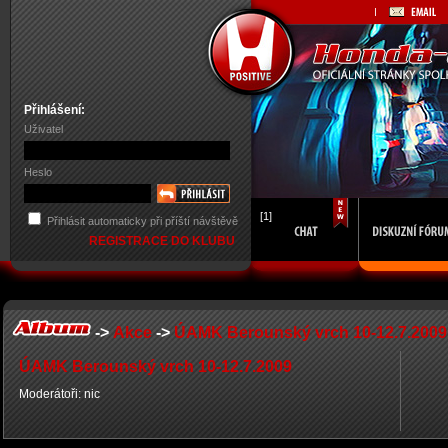
Přihlášení:
Uživatel
Heslo
[1]
Přihlásit automaticky při příští návštěvě
REGISTRACE DO KLUBU
->
Akce
->
ÚAMK Berounský vrch 10-12.7.2009
ÚAMK Berounský vrch 10-12.7.2009
Moderátoři: nic