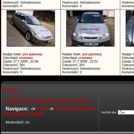
Hodnocení:
Nehodnoceno
Hodnocení:
Nehodnoceno
Hodnoc
Komentáře: 0
Komentáře: 0
Komentá
Nadpis fotek:
pro partnery
Nadpis fotek:
pro partnery
Nadpis 
Odesílatel:
crxmann
Odesílatel:
crxmann
Odesílat
Zaslal: 27.7.2009 , 22:06
Zaslal: 27.7.2009 , 22:01
Zaslal: 
Zobrazení: 381
Zobrazení: 354
Zobraze
Hodnocení:
Nehodnoceno
Hodnocení:
Nehodnoceno
Hodnoc
Komentáře: 0
Komentáře: 0
Komentá
Album
ÚAMK Berounský vrch 10-12.7.2009
Navigace: ->
Akce
->
ÚAMK Berounský
Setřídit dle:
vrch 10-12.7.2009
Moderátoři: nic