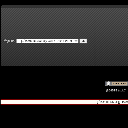
Přejdi na:
(
104575
útoků)
[ Čas: 0.0665s ][ Dota