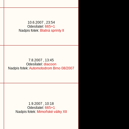
10.6.2007 , 23:54
Odesílatel:
665+1
Nadpis fotek:
Blatná sprinty II
7.8.2007 , 13:45
Odesílatel:
diacoon
Nadpis fotek:
Automotodrom Brno 08/2007
1.9.2007 , 10:18
Odesílatel:
665+1
Nadpis fotek:
Mimoňské války XII