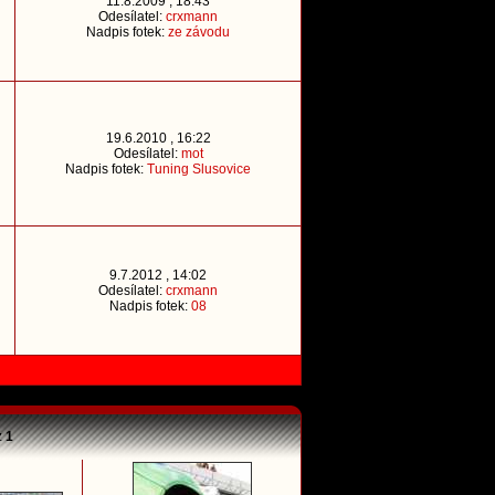
11.8.2009 , 18:43
Odesílatel:
crxmann
Nadpis fotek:
ze závodu
19.6.2010 , 16:22
Odesílatel:
mot
Nadpis fotek:
Tuning Slusovice
9.7.2012 , 14:02
Odesílatel:
crxmann
Nadpis fotek:
08
z
1