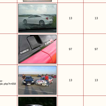
13
13
97
97
13
13
or-
opic.php?t=658