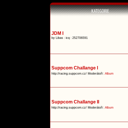
JDM I
by Libas : icq : 252706591
Suppcom Challange I
http://racing.suppcom.cz/
Moderátoři :
Album
Suppcom Challange II
http://racing.suppcom.cz/
Moderátoři :
Album