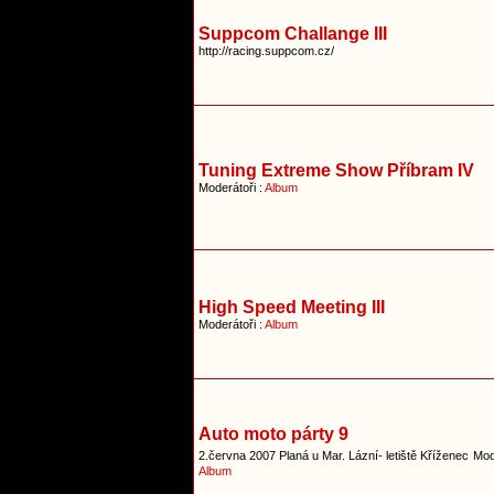
Suppcom Challange III
http://racing.suppcom.cz/
Tuning Extreme Show Příbram IV
Moderátoři :
Album
High Speed Meeting III
Moderátoři :
Album
Auto moto párty 9
2.června 2007 Planá u Mar. Lázní- letiště Kříženec
Mod
Album