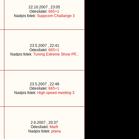
22.10.2007 , 23:05
Odesílatel:
665+1
Nadpis fotek:
Suppcom Challange 3
23.5.2007 , 22:41
Odesílatel:
665+1
Nadpis fotek:
Tuning Extreme Show Pří...
23.5.2007 , 22:48
Odesílatel:
665+1
Nadpis fotek:
High speed meeting 3
2.6.2007 , 20:37
Odesílatel:
Marfi
Nadpis fotek:
plana