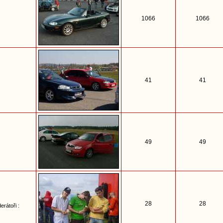
1066
1066
41
41
49
49
28
28
erátoři :