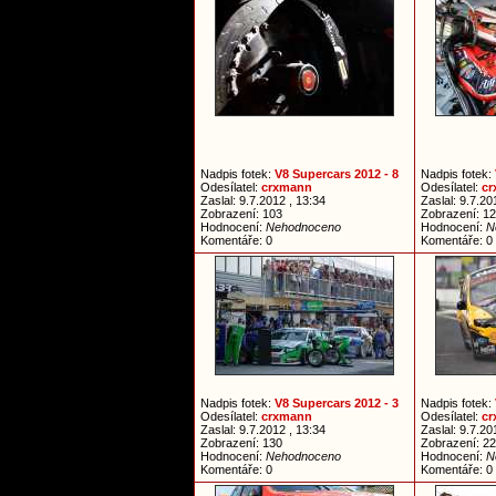
Nadpis fotek:
V8 Supercars 2012 - 8
Nadpis fotek:
Odesílatel:
crxmann
Odesílatel:
c
Zaslal: 9.7.2012 , 13:34
Zaslal: 9.7.20
Zobrazení: 103
Zobrazení: 1
Hodnocení:
Nehodnoceno
Hodnocení:
N
Komentáře: 0
Komentáře: 0
Nadpis fotek:
V8 Supercars 2012 - 3
Nadpis fotek:
Odesílatel:
crxmann
Odesílatel:
c
Zaslal: 9.7.2012 , 13:34
Zaslal: 9.7.20
Zobrazení: 130
Zobrazení: 2
Hodnocení:
Nehodnoceno
Hodnocení:
N
Komentáře: 0
Komentáře: 0