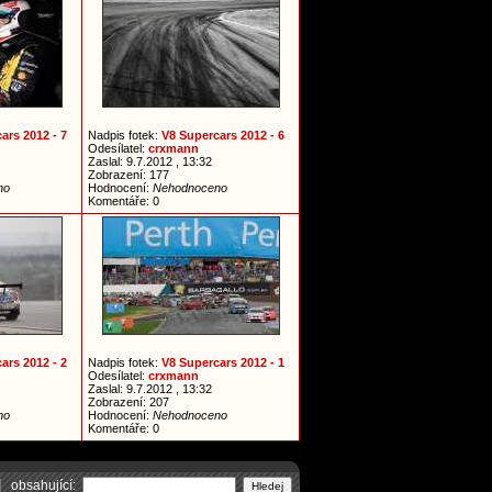
ars 2012 - 7
Nadpis fotek:
V8 Supercars 2012 - 6
Odesílatel:
crxmann
Zaslal: 9.7.2012 , 13:32
Zobrazení: 177
no
Hodnocení:
Nehodnoceno
Komentáře: 0
ars 2012 - 2
Nadpis fotek:
V8 Supercars 2012 - 1
Odesílatel:
crxmann
Zaslal: 9.7.2012 , 13:32
Zobrazení: 207
no
Hodnocení:
Nehodnoceno
Komentáře: 0
obsahující: