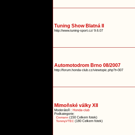
Tuning Show Blatná II
http://www.tuning-sport.cz/ 9.6.07
Automotodrom Brno 08/2007
http://forum.honda-club.cz/viewtopic.php?t=307
Mimoňské války XII
Moderátoři :
Honda-club
Podkategorie:
(150 Celkem fotek)
Crxmann
(180 Celkem fotek)
TommyVTEC