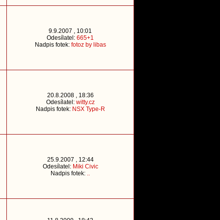
9.9.2007 , 10:01
Odesílatel:
665+1
Nadpis fotek:
fotoz by libas
20.8.2008 , 18:36
Odesílatel:
witty.cz
Nadpis fotek:
NSX Type-R
25.9.2007 , 12:44
Odesílatel:
Miki Civic
Nadpis fotek:
..