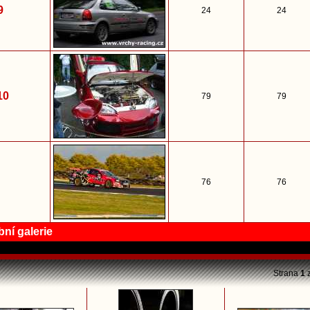
9
24
24
10
79
79
76
76
ní galerie
Strana
1