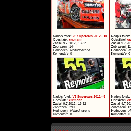
Nadpis fotek:
V8 Supercars 2012 - 10
Nadpis fotek:
Odesílatel:
crxmann
Odesílatel:
c
Zaslal: 9.7.2012 , 13:32
Zaslal: 9.7.20
Zobrazení: 144
Zobrazení: 11
Hodnocení:
Nehodnoceno
Hodnocení:
N
Komentáře: 0
Komentáře: 0
Nadpis fotek:
V8 Supercars 2012 - 5
Nadpis fotek:
Odesílatel:
crxmann
Odesílatel:
c
Zaslal: 9.7.2012 , 13:32
Zaslal: 9.7.20
Zobrazení: 290
Zobrazení: 1
Hodnocení:
Nehodnoceno
Hodnocení:
N
Komentáře: 0
Komentáře: 0