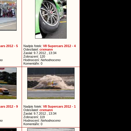
ars 2012 - 5
Nadpis fotek:
V8 Supercars 2012 - 4
Odesílatel:
crxmann
Zaslal: 9.7.2012 , 13:34
Zobrazení: 120
no
Hodnocení:
Nehodnoceno
Komentáře: 0
ars 2012 - 9
Nadpis fotek:
V8 Supercars 2012 - 1
Odesílatel:
crxmann
Zaslal: 9.7.2012 , 13:34
Zobrazení: 119
no
Hodnocení:
Nehodnoceno
Komentáře: 0