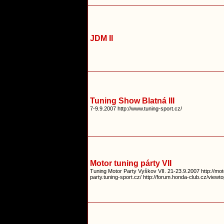
JDM II
Tuning Show Blatná III
7-9.9.2007 http://www.tuning-sport.cz/
Motor tuning párty VII
Tuning Motor Party Vyškov VII. 21-23.9.2007 http://mot
party.tuning-sport.cz/ http://forum.honda-club.cz/viewt