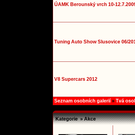
ÚAMK Berounský vrch 10-12.7.200
Tuning Auto Show Slusovice 06/20
V8 Supercars 2012
Seznam osobních galerií
»
Tvá osob
Kategorie » Akce