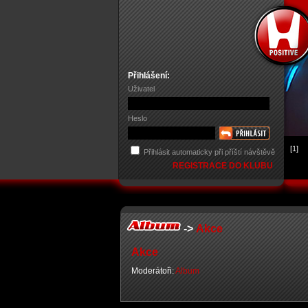
Přihlášení:
Uživatel
Heslo
[1]
Přihlásit automaticky při příští návštěvě
REGISTRACE DO KLUBU
->
Akce
Akce
Moderátoři:
Album