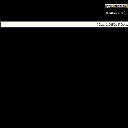
(
104575
útoků)
[ Čas: 1.9950s ][ Dota