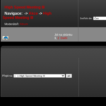
High Speed Meeting III
Navigace: ->
Akce
->
High
Speed Meeting III
Setřídit dle:
Moderátoři:
Album
Jdi na stránku
1
,
2
Další
Přejdi na: