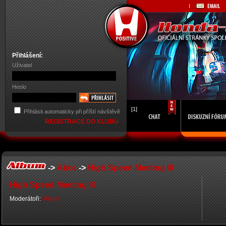
Přihlášení:
Uživatel
Heslo
[1]
Přihlásit automaticky při příští návštěvě
REGISTRACE DO KLUBU
->
Akce
->
High Speed Meeting III
High Speed Meeting III
Moderátoři:
Album