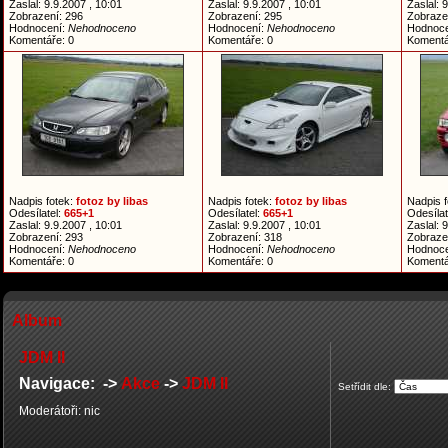
Zaslal: 9.9.2007 , 10:01
Zaslal: 9.9.2007 , 10:01
Zaslal: 
Zobrazení: 296
Zobrazení: 295
Zobraze
Hodnocení:
Nehodnoceno
Hodnocení:
Nehodnoceno
Hodnoc
Komentáře: 0
Komentáře: 0
Komentá
Nadpis fotek:
fotoz by libas
Nadpis fotek:
fotoz by libas
Nadpis 
Odesílatel:
665+1
Odesílatel:
665+1
Odesílat
Zaslal: 9.9.2007 , 10:01
Zaslal: 9.9.2007 , 10:01
Zaslal: 
Zobrazení: 293
Zobrazení: 318
Zobraze
Hodnocení:
Nehodnoceno
Hodnocení:
Nehodnoceno
Hodnoc
Komentáře: 0
Komentáře: 0
Komentá
Album
JDM II
Navigace: ->
Akce
->
JDM II
Setřídit dle:
Moderátoři: nic