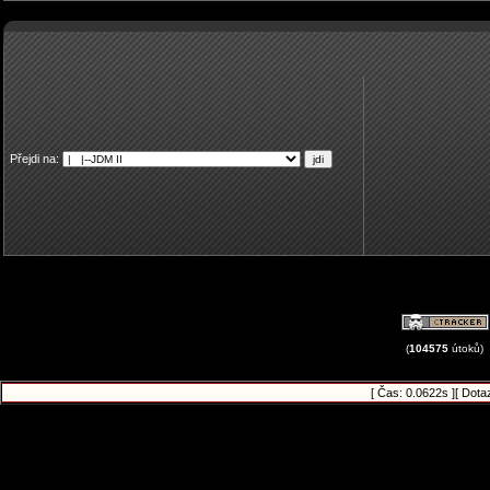
Přejdi na:
(
104575
útoků)
[ Čas: 0.0622s ][ Dota