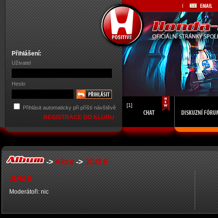
Přihlášení:
Uživatel
Heslo
[1]
Přihlásit automaticky při příští návštěvě
REGISTRACE DO KLUBU
->
Akce
->
JDM II
JDM II
Moderátoři: nic