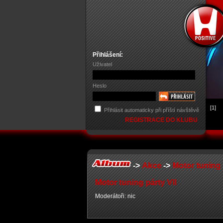
Přihlášení:
Uživatel
Heslo
[1]
Přihlásit automaticky při příští návštěvě
REGISTRACE DO KLUBU
->
Akce
->
Motor tuning 
Motor tuning párty VII
Moderátoři: nic