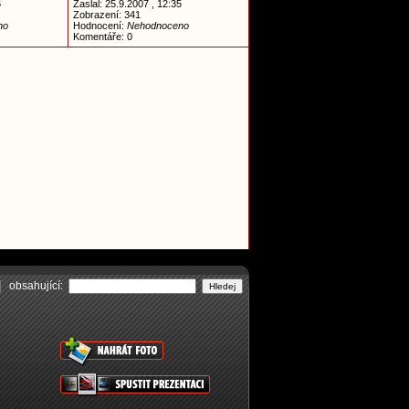
6
Zaslal: 25.9.2007 , 12:35
Zobrazení: 341
no
Hodnocení:
Nehodnoceno
Komentáře: 0
obsahující: