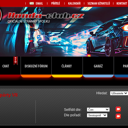
Hledat:
párty VII
Setřídit dle:
Dle pořadí: