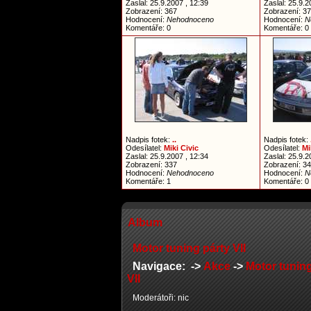
Zaslal: 25.9.2007 , 12:39
Zaslal: 25.9.2
Zobrazení: 367
Zobrazení: 3
Hodnocení:
Nehodnoceno
Hodnocení:
N
Komentáře: 0
Komentáře: 0
Nadpis fotek:
..
Nadpis fotek:
Odesílatel:
Miki Civic
Odesílatel:
Mi
Zaslal: 25.9.2007 , 12:34
Zaslal: 25.9.2
Zobrazení: 337
Zobrazení: 3
Hodnocení:
Nehodnoceno
Hodnocení:
N
Komentáře: 1
Komentáře: 0
Album
Motor tuning párty VII
Navigace: ->
Akce
->
Motor tuning
VII
Moderátoři: nic