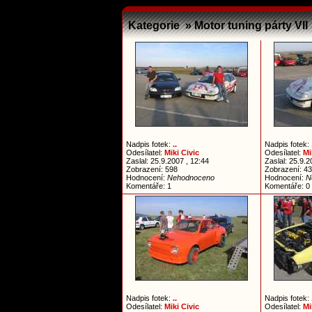
Kategorie » Motor tuning párty VII
Nadpis fotek:
..
Nadpis fotek:
Odesílatel:
Miki Civic
Odesílatel:
Mi
Zaslal: 25.9.2007 , 12:44
Zaslal: 25.9.2
Zobrazení: 598
Zobrazení: 4
Hodnocení:
Nehodnoceno
Hodnocení:
N
Komentáře: 1
Komentáře: 0
Nadpis fotek:
..
Nadpis fotek:
Odesílatel:
Miki Civic
Odesílatel:
Mi