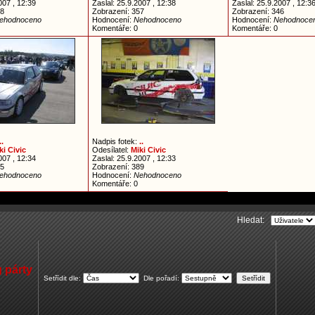
007 , 12:39
Zaslal: 25.9.2007 , 12:38
Zaslal: 25.9.2007 , 12:3
78
Zobrazení: 357
Zobrazení: 346
ehodnoceno
Hodnocení:
Nehodnoceno
Hodnocení:
Nehodnoce
Komentáře: 0
Komentáře: 0
..
Nadpis fotek:
..
ki Civic
Odesílatel:
Miki Civic
007 , 12:34
Zaslal: 25.9.2007 , 12:33
45
Zobrazení: 389
ehodnoceno
Hodnocení:
Nehodnoceno
Komentáře: 0
Hledat:
 párty
Setřídit dle:
Dle pořadí: