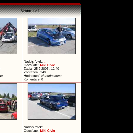
Strana
1
z
1
Nadpis fotek:
..
Odesílatel:
Miki Civic
0
Zaslal: 25.9.2007 , 12:40
Zobrazení: 349
no
Hodnocení:
Nehodnoceno
Komentáře: 0
Nadpis fotek:
..
Odesílatel:
Miki Civic