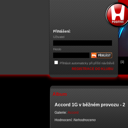
Přihlášení:
Uživatel
Heslo
[1]
Přihlásit automaticky při příští návštěvě
REGISTRACE DO KLUBU
Album
Accord 1G v běžném provozu - 2
Galerie:
Accord
Hodnocení:
Nehodnoceno