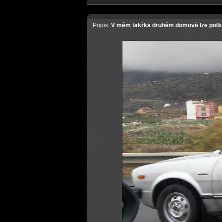
Popis:
V mém takřka druhém domově lze potkat