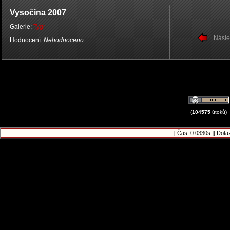
Vysočina 2007
Galerie:
Tygr
Násle
Hodnocení:
Nehodnoceno
(
104575
útoků)
[ Čas: 0.0330s ][ Dota