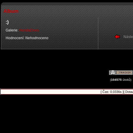
Album
:)
Galerie:
HondaDnes
Násle
Hodnocení:
Nehodnoceno
(
104575
útoků)
[ Čas: 0.0336s ][ Dota