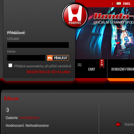
Přihlášení:
Uživatel
Heslo
[1]
Přihlásit automaticky při příští návštěvě
REGISTRACE DO KLUBU
Album
:)
Galerie:
HondaDnes
Násle
Hodnocení:
Nehodnoceno