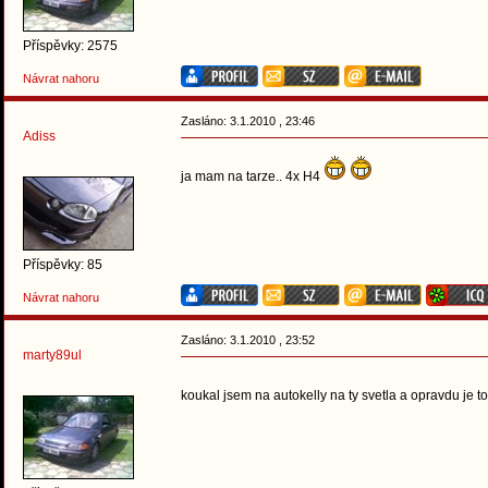
Příspěvky: 2575
Návrat nahoru
Zasláno: 3.1.2010 , 23:46
Adiss
ja mam na tarze.. 4x H4
Příspěvky: 85
Návrat nahoru
Zasláno: 3.1.2010 , 23:52
marty89ul
koukal jsem na autokelly na ty svetla a opravdu je t