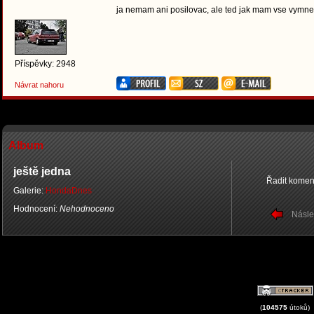
ja nemam ani posilovac, ale ted jak mam vse vymnen
Příspěvky: 2948
Návrat nahoru
Album
ještě jedna
Řadit komen
Galerie:
HondaDnes
Hodnocení:
Nehodnoceno
Násle
(
104575
útoků)