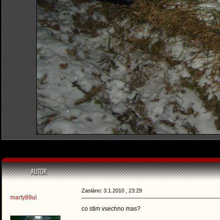
Zasláno: 3.1.2010 , 23:29
marty89ul
co stim vsechno mas?