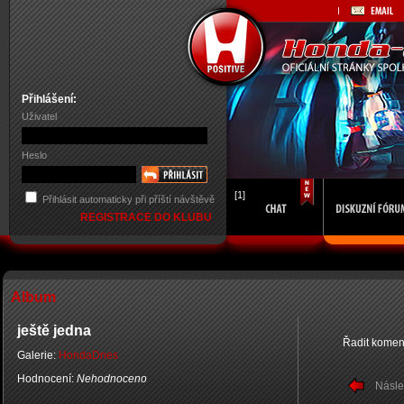
Přihlášení:
Uživatel
Heslo
[1]
Přihlásit automaticky při příští návštěvě
REGISTRACE DO KLUBU
Album
ještě jedna
Řadit komen
Galerie:
HondaDnes
Hodnocení:
Nehodnoceno
Násle