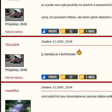
jo a jeste neco jak jsoulisty na dverich a naraznici
sorry, ze vyuzivam Hdnes, ale mam uplne stejneho 
Příspěvky: 2948
Návrat nahoru
Zasláno: 3.1.2010 , 23:40
TRUcKER
jj, kanada je v technicaku
Příspěvky: 2948
Návrat nahoru
Zasláno: 3.1.2010 , 23:44
marty89ul
rom:vzdyt H4 jsou dvouvlaknove zarovky dalka+pot