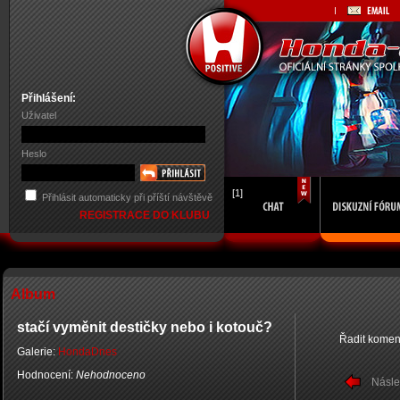
Přihlášení:
Uživatel
Heslo
[1]
Přihlásit automaticky při příští návštěvě
REGISTRACE DO KLUBU
Album
stačí vyměnit destičky nebo i kotouč?
Řadit komen
Galerie:
HondaDnes
Hodnocení:
Nehodnoceno
Násle