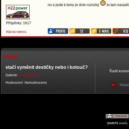
no a jeste k tomu je dole rozrizlej
to tam nasadi
Příspěvky: 1617
Návrat nahoru
Album
stačí vyměnit destičky nebo i kotouč?
Řadit komen
Galerie:
HondaDnes
Hodnocení:
Nehodnoceno
Násle
(
104575
útoků)