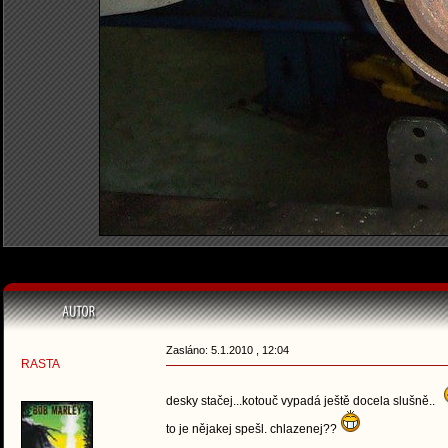
Zasláno: 5.1.2010 , 12:04
RASTA
desky stačej...kotouč vypadá ještě docela slušně..
to je nějakej spešl. chlazenej??