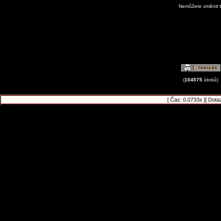
Nemůžete změnit t
View Avatar G
(
104575
útoků)
[ Čas: 0.0733s ][ Dota