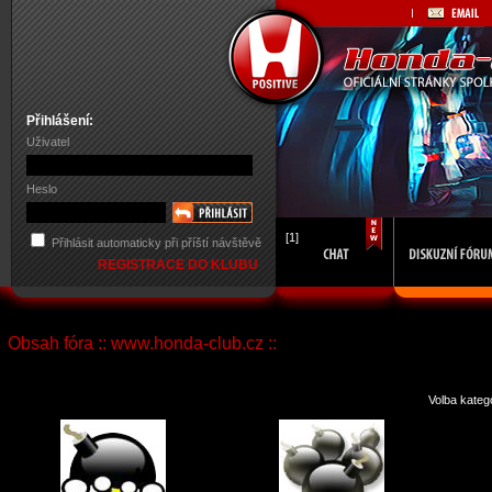
Přihlášení:
Uživatel
Heslo
[1]
Přihlásit automaticky při příští návštěvě
REGISTRACE DO KLUBU
Obsah fóra :: www.honda-club.cz ::
Volba kateg