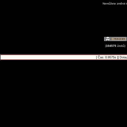
Nemůžete změnit t
View Avatar G
(
104575
útoků)
[ Čas: 0.9575s ][ Dota