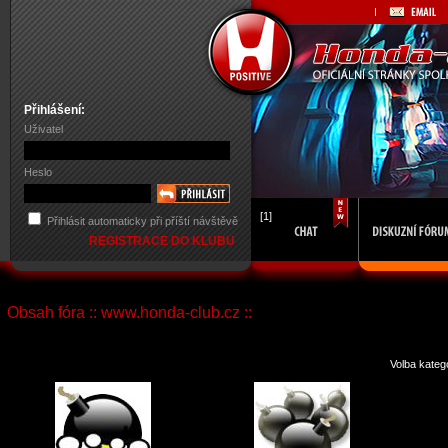
Přihlášení:
Uživatel
Heslo
[1]
Přihlásit automaticky při příští návštěvě
REGISTRACE DO KLUBU
Obsah fóra :: www.honda-club.cz ::
Volba kateg