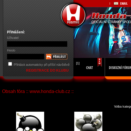
Přihlášení:
Uživatel
Heslo
[1]
Přihlásit automaticky při příští návštěvě
REGISTRACE DO KLUBU
Obsah fóra :: www.honda-club.cz ::
Volba kateg