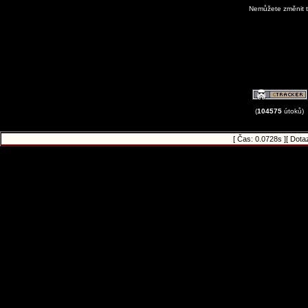
Nemůžete změnit t
View Avatar G
(
104575
útoků)
[ Čas: 0.0728s ][ Dota