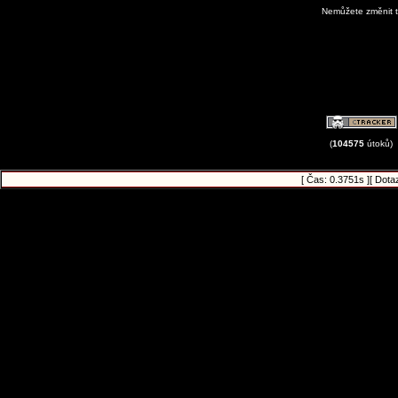
Nemůžete změnit t
View Avatar G
(
104575
útoků)
[ Čas: 0.3751s ][ Dota