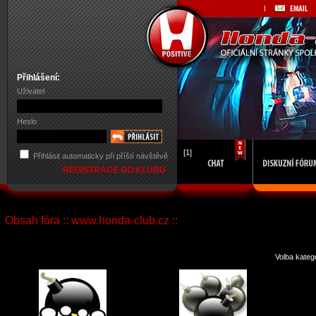
Přihlášení:
Uživatel
Heslo
[1]
Přihlásit automaticky při příští návštěvě
REGISTRACE DO KLUBU
Obsah fóra :: www.honda-club.cz ::
Volba kateg