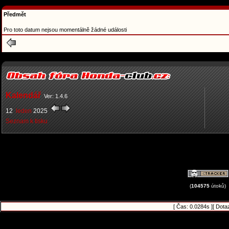
Předmět
Pro toto datum nejsou momentálně žádné události
Kalendář
Ver: 1.4.6
12
leden
2025
Seznam k tisku
(
104575
útoků)
[ Čas: 0.0284s ][ Dota