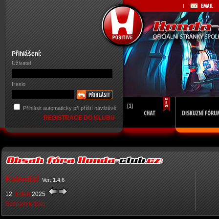
Přihlášení:
Uživatel
Heslo
[1]
Přihlásit automaticky při příští návštěvě
REGISTRACE DO KLUBU
Kalendář
Ver: 1.4.6
12
leden
2025
Seznam k tisku