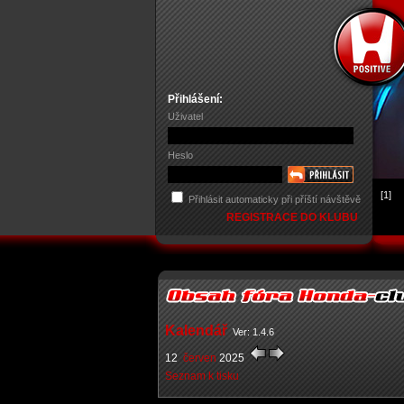
Přihlášení:
Uživatel
Heslo
[1]
Přihlásit automaticky při příští návštěvě
REGISTRACE DO KLUBU
Kalendář
Ver: 1.4.6
12
červen
2025
Seznam k tisku