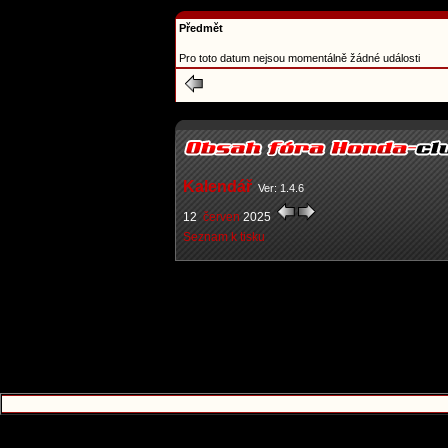
Předmět
Pro toto datum nejsou momentálně žádné události
Kalendář
Ver: 1.4.6
12
červen
2025
Seznam k tisku