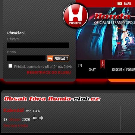
Přihlášení:
Uživatel
Heslo
[1]
Přihlásit automaticky při příští návštěvě
REGISTRACE DO KLUBU
Kalendář
Ver: 1.4.6
13
březen
2026
Seznam k tisku