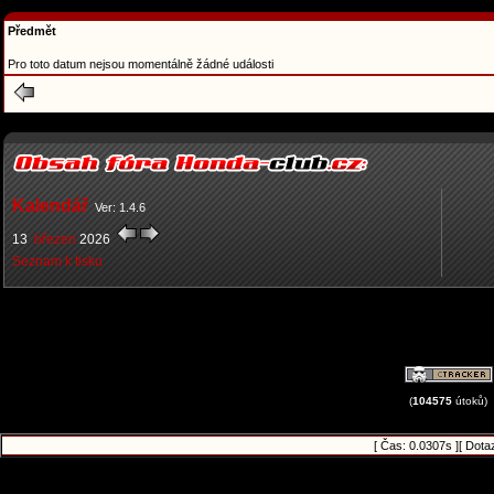
Předmět
Pro toto datum nejsou momentálně žádné události
Kalendář
Ver: 1.4.6
13
březen
2026
Seznam k tisku
(
104575
útoků)
[ Čas: 0.0307s ][ Dota