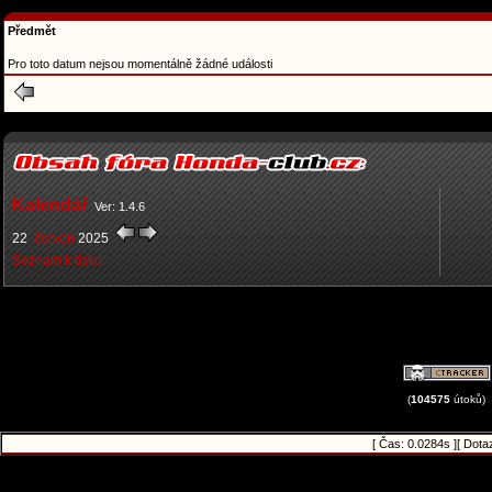
Předmět
Pro toto datum nejsou momentálně žádné události
Kalendář
Ver: 1.4.6
22
červen
2025
Seznam k tisku
(
104575
útoků)
[ Čas: 0.0284s ][ Dota