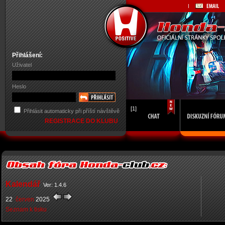
Přihlášení:
Uživatel
Heslo
[1]
Přihlásit automaticky při příští návštěvě
REGISTRACE DO KLUBU
Kalendář
Ver: 1.4.6
22
červen
2025
Seznam k tisku