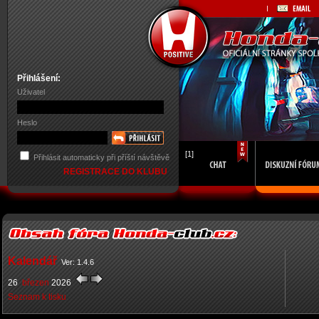
Přihlášení:
Uživatel
Heslo
[1]
Přihlásit automaticky při příští návštěvě
REGISTRACE DO KLUBU
Kalendář
Ver: 1.4.6
26
březen
2026
Seznam k tisku