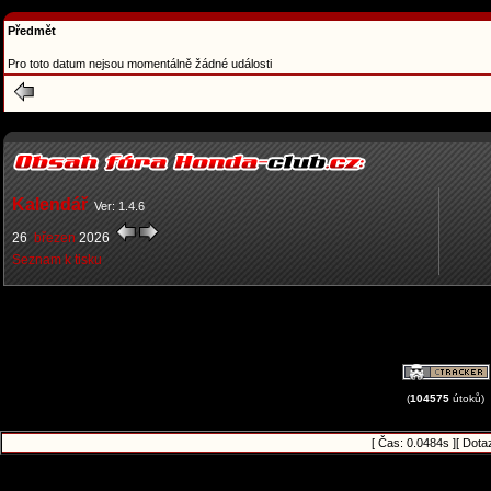
Předmět
Pro toto datum nejsou momentálně žádné události
Kalendář
Ver: 1.4.6
26
březen
2026
Seznam k tisku
(
104575
útoků)
[ Čas: 0.0484s ][ Dota