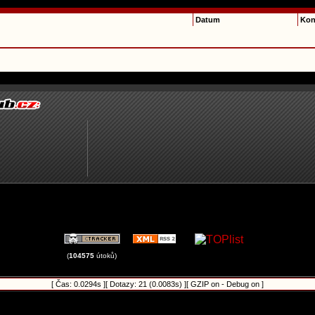
Datum
Kon
(
104575
útoků)
[ Čas: 0.0294s ][ Dotazy: 21 (0.0083s) ][ GZIP on - Debug on ]