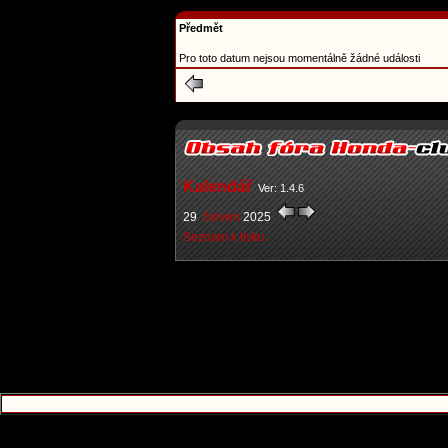
Předmět
Pro toto datum nejsou momentálně žádné události
Kalendář
Ver: 1.4.6
29
červen
2025
Seznam k tisku