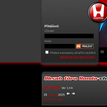
Přihlášení:
Uživatel
Heslo
[1]
Přihlásit automaticky při příští návštěvě
REGISTRACE DO KLUBU
Kalendář
Ver: 1.4.6
29
červen
2025
Seznam k tisku