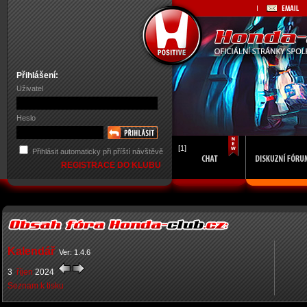
Přihlášení:
Uživatel
Heslo
[1]
Přihlásit automaticky při příští návštěvě
REGISTRACE DO KLUBU
Kalendář
Ver: 1.4.6
3
říjen
2024
Seznam k tisku