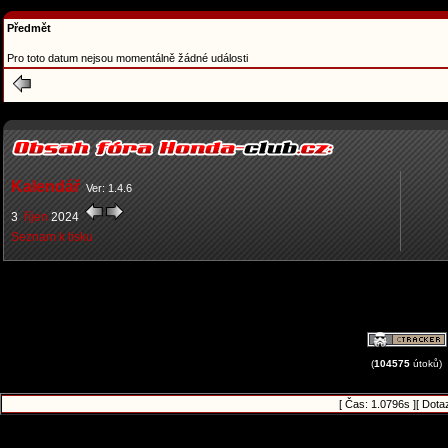
Předmět
Pro toto datum nejsou momentálně žádné události
Kalendář
Ver: 1.4.6
3
říjen
2024
Seznam k tisku
(
104575
útoků)
[ Čas: 1.0796s ][ Dota