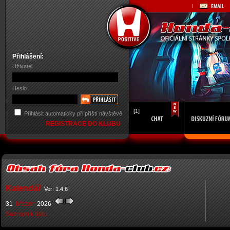
Přihlášení:
Uživatel
Heslo
[1]
Přihlásit automaticky při příští návštěvě
REGISTRACE DO KLUBU
Kalendář
Ver: 1.4.6
31
březen
2026
Seznam k tisku