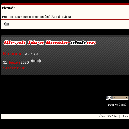
Předmět
Pro toto datum nejsou momentálně žádné události
Kalendář
Ver: 1.4.6
31
březen
2026
Seznam k tisku
(
104575
útoků)
[ Čas: 0.9782s ][ Dota