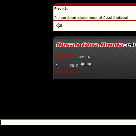
Předmět
Pro toto datum nejsou momentálně žádné události
Kalendář
Ver: 1.4.6
9
leden
2010
Seznam k tisku