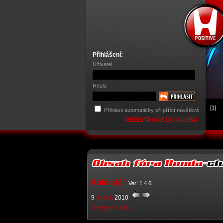
Přihlášení:
Uživatel
Heslo
[1]
Přihlásit automaticky při příští návštěvě
REGISTRACE DO KLUBU
Kalendář
Ver: 1.4.6
9
leden
2010
Seznam k tisku