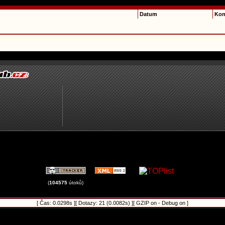
Datum
Kon
(
104575
útoků)
[ Čas: 0.0298s ][ Dotazy: 21 (0.0082s) ][ GZIP on - Debug on ]