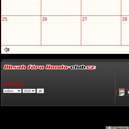
25
26
27
28
Kalendář