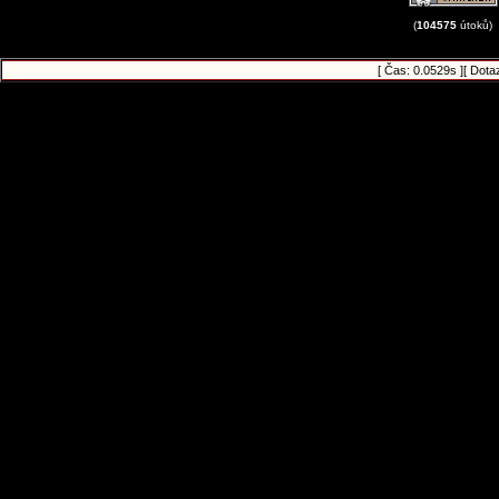
(
104575
útoků)
[ Čas: 0.0529s ][ Dota