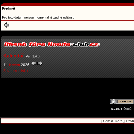
Předmět
Pro toto datum nejsou momentálně žádné události
Kalendář
Ver: 1.4.6
11
červen
2026
Seznam k tisku
(
104575
útoků)
[ Čas: 0.0427s ][ Dota