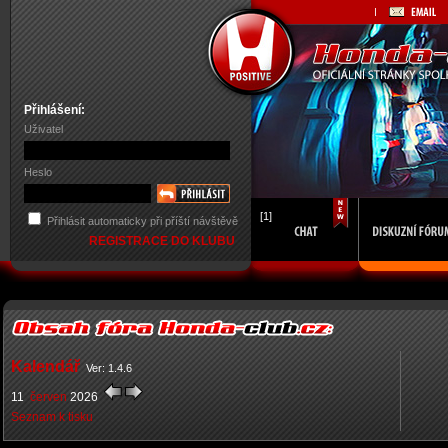
Přihlášení:
Uživatel
Heslo
[1]
Přihlásit automaticky při příští návštěvě
REGISTRACE DO KLUBU
Kalendář
Ver: 1.4.6
11
červen
2026
Seznam k tisku