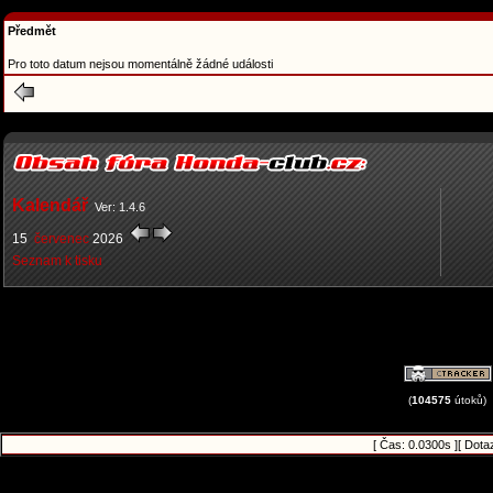
Předmět
Pro toto datum nejsou momentálně žádné události
Kalendář
Ver: 1.4.6
15
červenec
2026
Seznam k tisku
(
104575
útoků)
[ Čas: 0.0300s ][ Dota