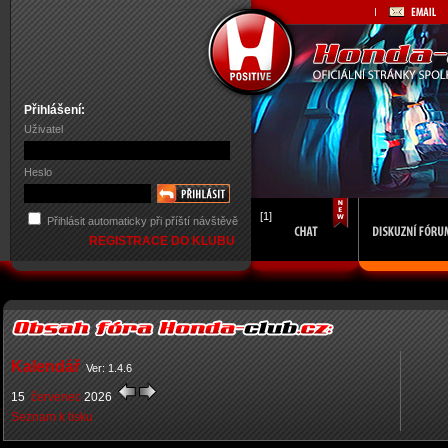
Přihlášení:
Uživatel
Heslo
[1]
Přihlásit automaticky při příští návštěvě
REGISTRACE DO KLUBU
Kalendář
Ver: 1.4.6
15
červenec
2026
Seznam k tisku