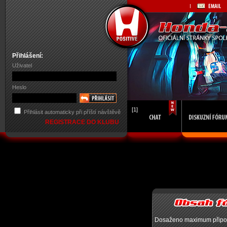
Přihlášení:
Uživatel
Heslo
[1]
Přihlásit automaticky při příští návštěvě
REGISTRACE DO KLUBU
Dosaženo maximum připojen