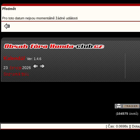
Předmět
Pro toto datum nejsou momentálně žádné události
Kalendář
Ver: 1.4.6
23
červen
2026
Seznam k tisku
(
104575
útoků)
[ Čas: 0.0698s ][ Dota