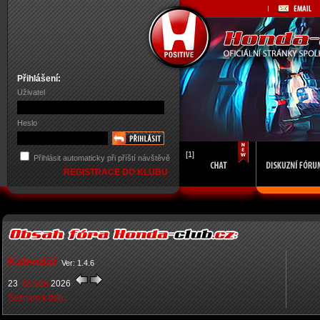
Přihlášení:
Uživatel
Heslo
[1]
Přihlásit automaticky při příští návštěvě
REGISTRACE DO KLUBU
Kalendář
Ver: 1.4.6
23
červen
2026
Seznam k tisku