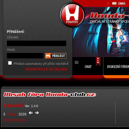
Přihlášení:
Uživatel
Heslo
[1]
Přihlásit automaticky při příští návštěvě
REGISTRACE DO KLUBU
Kalendář
Ver: 1.4.6
3
červen
2026
Seznam k tisku