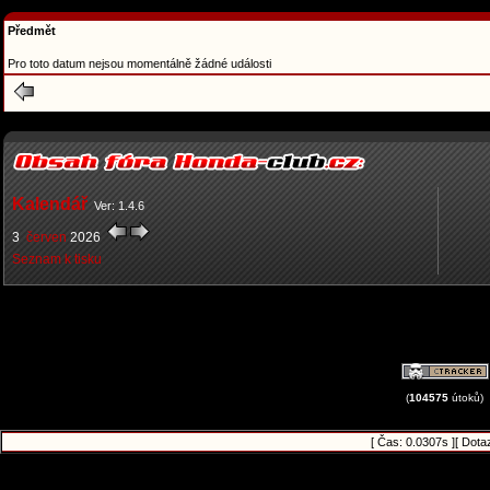
Předmět
Pro toto datum nejsou momentálně žádné události
Kalendář
Ver: 1.4.6
3
červen
2026
Seznam k tisku
(
104575
útoků)
[ Čas: 0.0307s ][ Dota