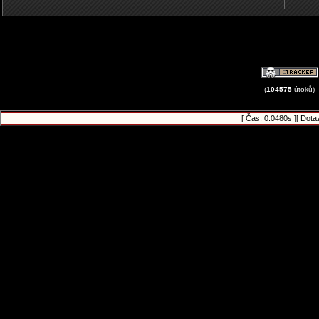
(
104575
útoků)
[ Čas: 0.0480s ][ Dota