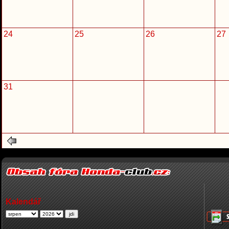
24
25
26
27
31
Kalendář