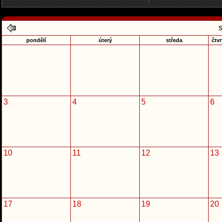
pondělí
úterý
středa
čtvr
3
4
5
6
10
11
12
13
17
18
19
20