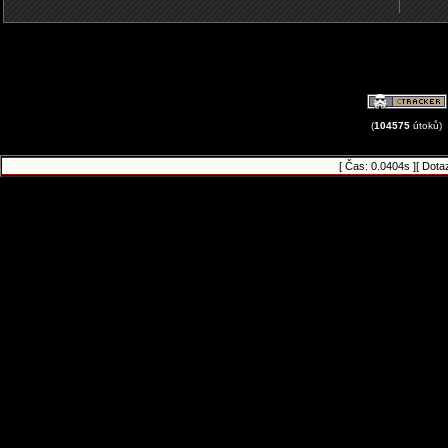
(
104575
útoků)
[ Čas: 0.0404s ][ Dota