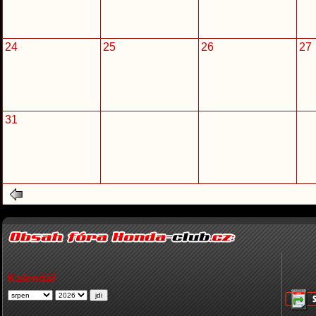
24
25
26
27
31
Kalendář