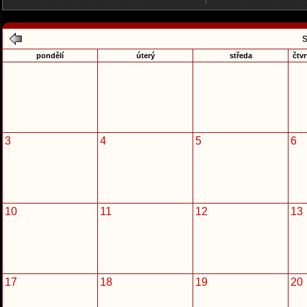
pondělí
úterý
středa
čtvr
3
4
5
6
10
11
12
13
17
18
19
20