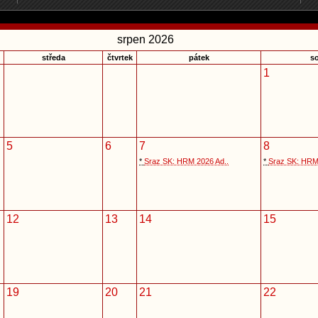
srpen 2026
středa
čtvrtek
pátek
s
1
5
6
7
8
*
Sraz SK: HRM 2026 Ad..
*
Sraz SK: HRM
12
13
14
15
19
20
21
22