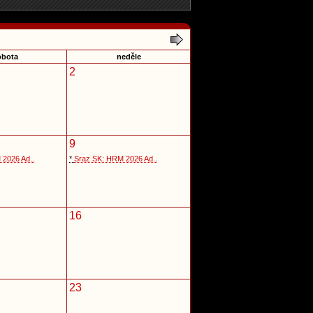
obota
neděle
2
9
 2026 Ad..
*
Sraz SK: HRM 2026 Ad..
16
23