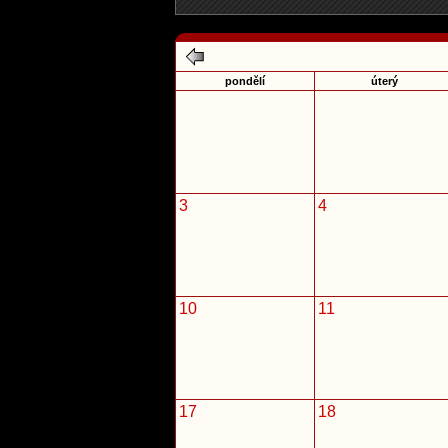
pondělí
úterý
3
4
10
11
17
18