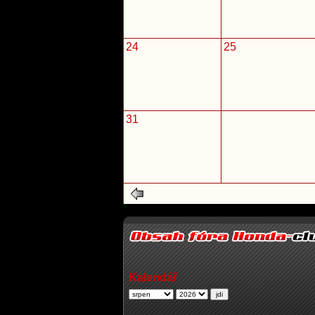
24
25
31
Kalendář