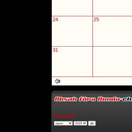
24
25
31
Kalendář