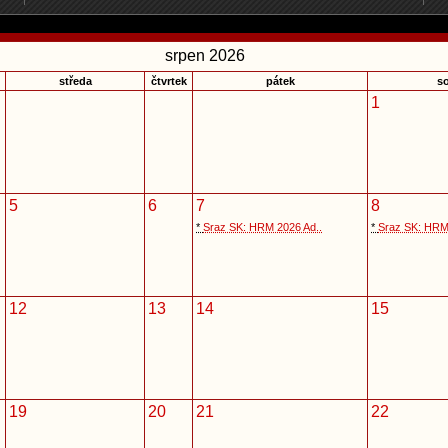
srpen 2026
středa
čtvrtek
pátek
s
1
5
6
7
8
*
Sraz SK: HRM 2026 Ad..
*
Sraz SK: HRM
12
13
14
15
19
20
21
22