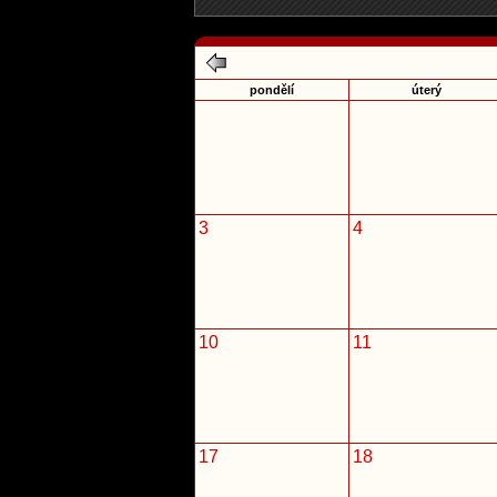
pondělí
úterý
3
4
10
11
17
18