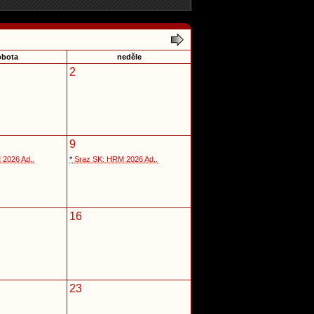
obota
neděle
2
9
 2026 Ad..
*
Sraz SK: HRM 2026 Ad..
16
23