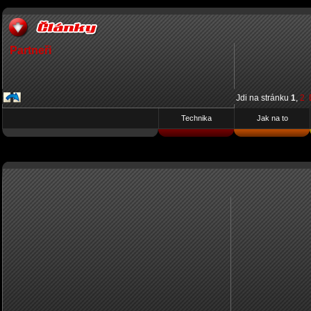
Partneři
Jdi na stránku
1
,
2
Technika
Jak na to