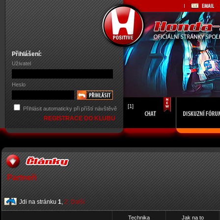
Přihlášení:
Uživatel
Heslo
[1]
Přihlásit automaticky při příští návštěvě
REGISTRACE DO KLUBU
Partneři
Jdi na stránku
1
,
2
Další
Technika
Jak na to