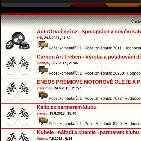
Článk
AutoOzvučení.cz - Spolupráce v novém kab
Hifil
, 24.8.2021 , 11:39
Počet komentářů: 1 Počet zhlédnutí: 7011 Hodnocení
Carbon Art Třebeň - Výroba a potahování 
DannyK
, 17.7.2017 , 21:46
Počet komentářů: 1 Počet zhlédnutí: 20258 Hodnoce
ENEOS PRÉMIOVÉ MOTOROVÉ OLEJE A P
josejumbo
, 24.6.2015 , 21:57
Počet komentářů: 1 Počet zhlédnutí: 7678 Hodnocen
Kaito.cz partnerem klubu
silenec
, 19.6.2013 , 15:40
Počet komentářů: 1 Počet zhlédnutí: 8160 Hodnocen
Kubele - nářadí a chemie - partnerem klubu
Kubele
, 7.8.2012 , 0:14