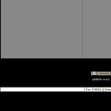
(
104575
útoků)
[ Čas: 0.0832s ][ Dota