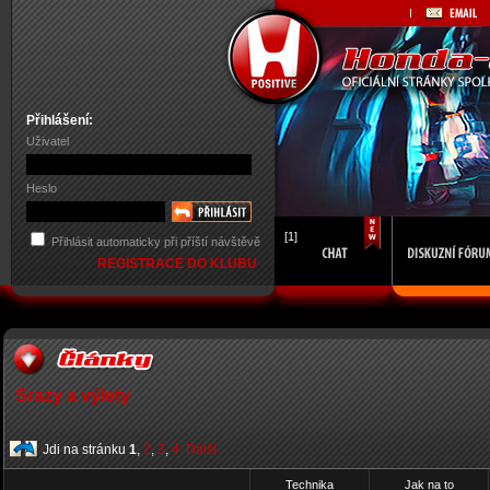
Přihlášení:
Uživatel
Heslo
[1]
Přihlásit automaticky při příští návštěvě
REGISTRACE DO KLUBU
Srazy a výlety
Jdi na stránku
1
,
2
,
3
,
4
Další
Technika
Jak na to