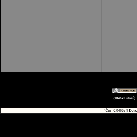
(
104575
útoků)
[ Čas: 0.0466s ][ Dota