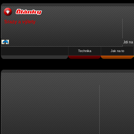
Srazy a výlety
Jdi na
Technika
Jak na to