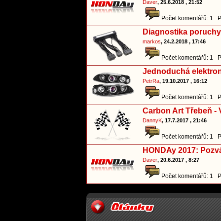
Daver
, 25.6.2018 , 21:52
Počet komentářů: 1 P
Diagnostika poruchy
markos
, 24.2.2018 , 17:46
Počet komentářů: 1 P
Jednoduchá elektron
PetrRa
, 19.10.2017 , 16:12
Počet komentářů: 1 P
Carbon Art Třebeň -
DannyK
, 17.7.2017 , 21:46
Počet komentářů: 1 P
HONDAy 2017: Pozv
Daver
, 20.6.2017 , 8:27
Počet komentářů: 1 P