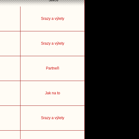
Sekce
Srazy a výlety
Srazy a výlety
Partneři
Jak na to
Srazy a výlety