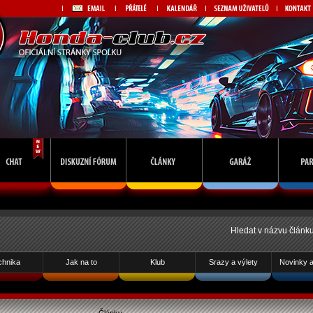
Hledat v názvu článk
chnika
Jak na to
Klub
Srazy a výlety
Novinky a 