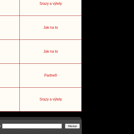
Srazy a výlety
Jak na to
Jak na to
Partneři
Srazy a výlety
u