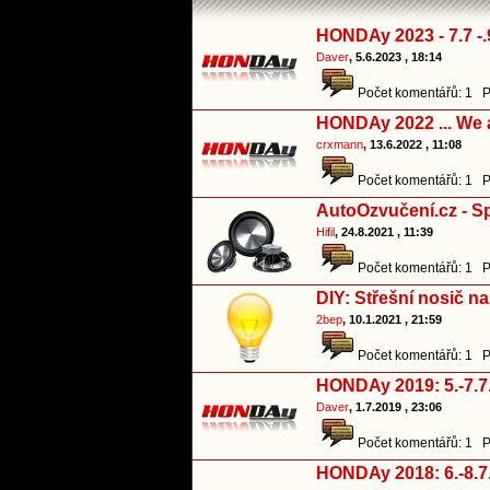
HONDAy 2023 - 7.7 -.
Daver
, 5.6.2023 , 18:14
Počet komentářů: 1 P
HONDAy 2022 ... We a
crxmann
, 13.6.2022 , 11:08
Počet komentářů: 1 P
AutoOzvučení.cz - S
Hifil
, 24.8.2021 , 11:39
Počet komentářů: 1 P
DIY: Střešní nosič n
2bep
, 10.1.2021 , 21:59
Počet komentářů: 1 P
HONDAy 2019: 5.-7.7
Daver
, 1.7.2019 , 23:06
Počet komentářů: 1 P
HONDAy 2018: 6.-8.7