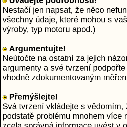
Uvádějte podrobnosti!
Nestačí jen napsat, že něco nefun
všechny údaje, které mohou s va
výroby, typ motoru apod.)
Argumentujte!
Neútočte na ostatní za jejich názo
argumenty a své tvrzení podpořte
vhodně zdokumentovaným měřen
Přemýšlejte!
Svá tvrzení vkládejte s vědomím, ž
podstatě problému mnohem více ne
zcela správná informace uvést v 