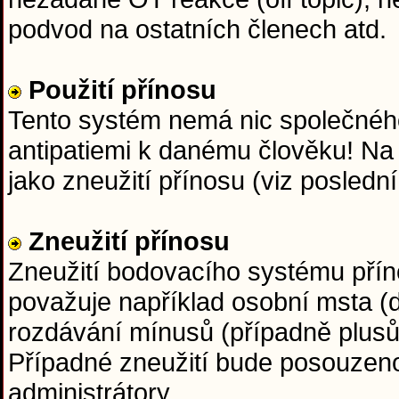
podvod na ostatních členech atd.
Použití přínosu
Tento systém nemá nic společného
antipatiemi k danému člověku! Na
jako zneužití přínosu (viz posledn
Zneužití přínosu
Zneužití bodovacího systému přín
považuje například osobní msta (d
rozdávání mínusů (případně plus
Případné zneužití bude posouzen
administrátory.