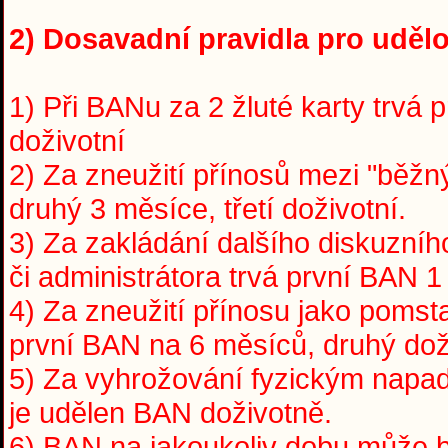
2) Dosavadní pravidla pro udělo
1) Při BANu za 2 žluté karty trvá 
doživotní
2) Za zneužití přínosů mezi "běžný
druhý 3 měsíce, třetí doživotní.
3) Za zakládání dalšího diskuzní
či administrátora trvá první BAN 1
4) Za zneužití přínosu jako pomst
první BAN na 6 měsíců, druhý dož
5) Za vyhrožování fyzickým napade
je udělen BAN doživotně.
6) BAN na jakoukoliv dobu může 