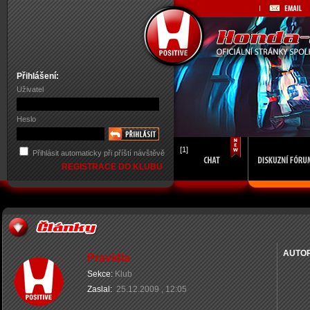
Přihlášení:
Uživatel
Heslo
[1]
Přihlásit automaticky při příští návštěvě
REGISTRACE DO KLUBU
AUTO
Pravidla
Sekce:
Klub
Zaslal:
25.12.2009 , 12:05