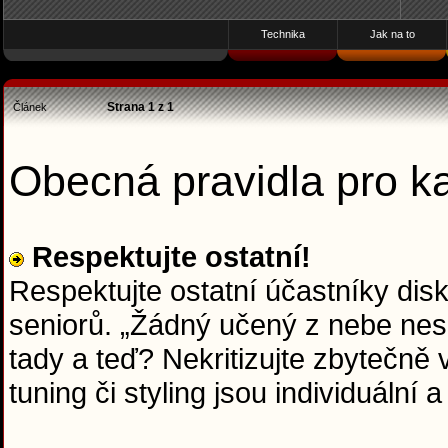
Technika
Jak na to
Strana
1
z
1
Článek
Obecná pravidla pro 
Respektujte ostatní!
Respektujte ostatní účastníky dis
seniorů. „Žádný učený z nebe nesp
tady a teď? Nekritizujte zbytečně
tuning či styling jsou individuální