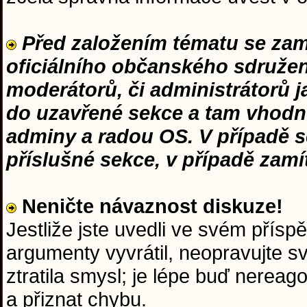
Před založením tématu se zamy
oficiálního občanského sdružení
moderátorů, či administrátorů 
do uzavřené sekce a tam vhodn
adminy a radou OS. V případě s
příslušné sekce, v případě zam
Neničte návaznost diskuze!
Jestliže jste uvedli ve svém přísp
argumenty vyvrátil, neopravujte s
ztratila smysl; je lépe buď nerea
a přiznat chybu.