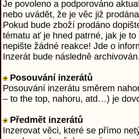
Je povoleno a podporováno aktuali
nebo uvádět, že je věc již prodána
Pokud bude zboží prodáno dopišt
tématu ať je hned patrné, jak je t
nepište žádné reakce! Jde o info
Inzerát bude následně archivován
Posouvání inzerátů
Posouvání inzerátu směrem nahoru
– to the top, nahoru, atd…) je dov
Předmět inzerátů
Inzerovat věci, které se přímo netý