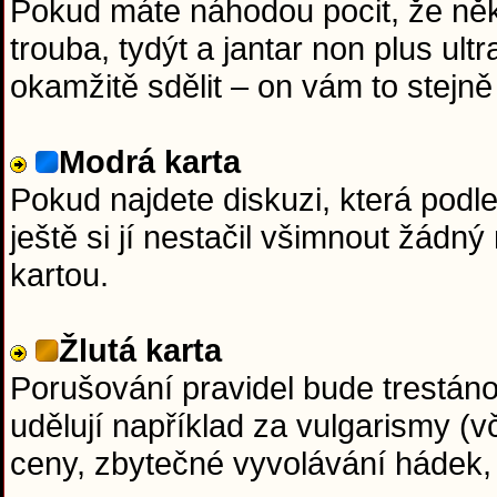
Pokud máte náhodou pocit, že něk
trouba, tydýt a jantar non plus ul
okamžitě sdělit – on vám to stejně 
Modrá karta
Pokud najdete diskuzi, která podl
ještě si jí nestačil všimnout žádn
kartou.
Žlutá karta
Porušování pravidel bude trestáno 
udělují například za vulgarismy (v
ceny, zbytečné vyvolávání hádek,