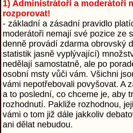
1) Administrátoři a moderátoři m
rozporovat!
- základní a zásadní pravidlo platí
moderátoři nemají své pozice ze sr
denně provádí zdarma obrovský díl
statistik jasně vyplývající) množst
nedělají samostatně, ale po pora
osobní msty vůči vám. Všichni jso
vámi nepotřebovali povyšovat. A za
a to poslední, co chceme je, aby 
rozhodnutí. Pakliže rozhodnou, jej
vámi o tom již dále jakkoliv debat
ani dělat nebudou.