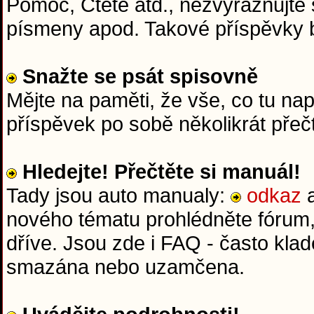
Pomoc, Čtěte atd., nezvýrazňujte 
písmeny apod. Takové příspěvky
Snažte se psát spisovně
Mějte na paměti, že vše, co tu na
příspěvek po sobě několikrát přeč
Hledejte! Přečtěte si manuál!
Tady jsou auto manualy:
odkaz
nového tématu prohlédněte fórum,
dříve. Jsou zde i FAQ - často kla
smazána nebo uzamčena.