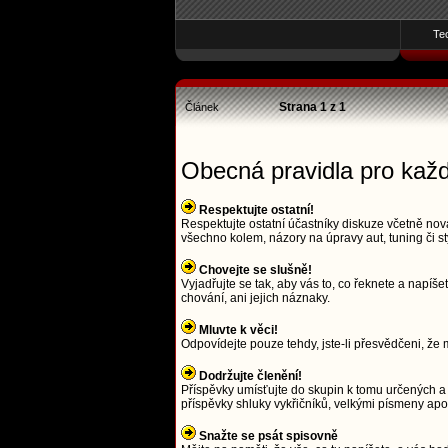
Te
Strana
1
z
1
Článek
Obecná pravidla pro kaž
Respektujte ostatní!
Respektujte ostatní účastníky diskuze včetně nová
všechno kolem, názory na úpravy aut, tuning či st
Chovejte se slušně!
Vyjadřujte se tak, aby vás to, co řeknete a napí
chování, ani jejich náznaky.
Mluvte k věci!
Odpovídejte pouze tehdy, jste-li přesvědčeni, že m
Dodržujte členění!
Příspěvky umísťujte do skupin k tomu určených a 
příspěvky shluky vykřičníků, velkými písmeny a
Snažte se psát spisovně