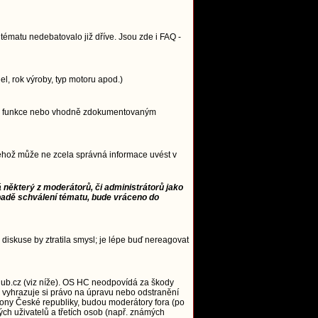
ématu nedebatovalo již dříve. Jsou zde i FAQ -
, rok výroby, typ motoru apod.)
ncipu funkce nebo vhodně zdokumentovaným
 jehož může ne zcela správná informace uvést v
 některý z moderátorů, či administrátorů jako
padě schválení tématu, bude vráceno do
 diskuse by ztratila smysl; je lépe buď nereagovat
ub.cz (viz níže). OS HC neodpovídá za škody
 vyhrazuje si právo na úpravu nebo odstranění
zákony České republiky, budou moderátory fora (po
ých uživatelů a třetích osob (např. známých