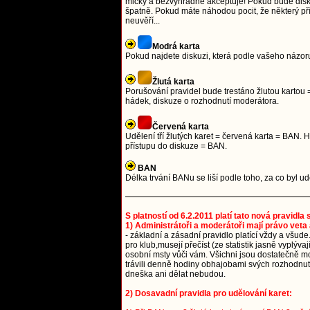
mlčky a bezvýhradně akceptuje! Pokud bude diskuze
špatně. Pokud máte náhodou pocit, že některý přís
neuvěří...
Modrá karta
Pokud najdete diskuzi, která podle vašeho názoru
Žlutá karta
Porušování pravidel bude trestáno žlutou kartou =
hádek, diskuze o rozhodnutí moderátora.
Červená karta
Udělení tří žlutých karet = červená karta = BAN
přístupu do diskuze = BAN.
BAN
Délka trvání BANu se liší podle toho, za co byl 
S platností od 6.2.2011 platí tato nová pravidla
1) Administrátoři a moderátoři mají právo veta 
- základní a zásadní pravidlo platící vždy a všude
pro klub,musejí přečíst (ze statistik jasně vyplýv
osobní msty vůči vám. Všichni jsou dostatečně mou
trávili denně hodiny obhajobami svých rozhodnutí.
dneška ani dělat nebudou.
2) Dosavadní pravidla pro udělování karet: