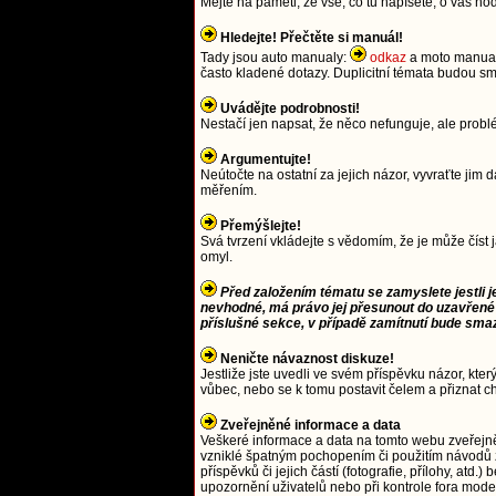
Mějte na paměti, že vše, co tu napíšete, o vás ho
Hledejte! Přečtěte si manuál!
Tady jsou auto manualy:
odkaz
a moto manua
často kladené dotazy. Duplicitní témata budou
Uvádějte podrobnosti!
Nestačí jen napsat, že něco nefunguje, ale prob
Argumentujte!
Neútočte na ostatní za jejich názor, vyvraťte j
měřením.
Přemýšlejte!
Svá tvrzení vkládejte s vědomím, že je může číst 
omyl.
Před založením tématu se zamyslete jestli j
nevhodné, má právo jej přesunout do uzavřené
příslušné sekce, v případě zamítnutí bude sma
Neničte návaznost diskuze!
Jestliže jste uvedli ve svém příspěvku názor, kter
vůbec, nebo se k tomu postavit čelem a přiznat c
Zveřejněné informace a data
Veškeré informace a data na tomto webu zveřejn
vzniklé špatným pochopením či použitím návodů 
příspěvků či jejich částí (fotografie, přílohy, a
upozornění uživatelů nebo při kontrole fora moder