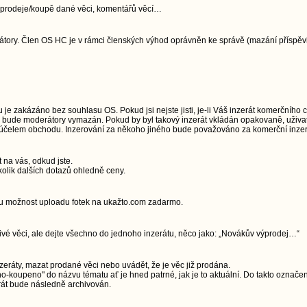
jí prodeje/koupě dané věci, komentářů věcí…
ory. Člen OS HC je v rámci členských výhod oprávněn ke správě (mazání příspěvků)
e zakázáno bez souhlasu OS. Pokud jsi nejste jisti, je-li Váš inzerát komerčního 
u, bude moderátory vymazán. Pokud by byl takový inzerát vkládán opakovaně, uživa
a účelem obchodu. Inzerování za někoho jiného bude považováno za komerční inzerc
t na vás, odkud jste.
olik dalších dotazů ohledně ceny.
ou možnost uploadu fotek na ukažto.com zadarmo.
livé věci, ale dejte všechno do jednoho inzerátu, něco jako: „Novákův výprodej…“
zeráty, mazat prodané věci nebo uvádět, že je věc již prodána.
-koupeno" do názvu tématu ať je hned patrné, jak je to aktuální. Do takto označe
rát bude následně archivován.