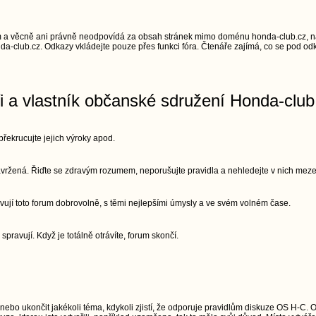
 a věcně ani právně neodpovídá za obsah stránek mimo doménu honda-club.cz, na
a-club.cz. Odkazy vkládejte pouze přes funkci fóra. Čtenáře zajímá, co se pod odk
ři a vlastník občanské sdružení Honda-club
řekrucujte jejich výroky apod.
 navržená. Řiďte se zdravým rozumem, neporušujte pravidla a nehledejte v nich meze
vují toto forum dobrovolně, s těmi nejlepšími úmysly a ve svém volném čase.
 spravují. Když je totálně otrávíte, forum skončí.
 nebo ukončit jakékoli téma, kdykoli zjistí, že odporuje pravidlům diskuze OS H-C. 