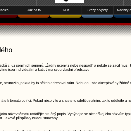
chnika
Jak na to
Klub
Srazy a výlety
Novinky a 
dého
čků či už senilních seniorů. „Žádný učený z nebe nespadl“ a někde se začít musí, t
yling jsou individuální a každý má svou vlastní představu.
šete, neurazilo, pokud by to někdo adresoval vám. Nebudou zde akceptovány žádné vu
áte k tématu co říci. Pokud něco víte a chcete to sdělit ostatním, tak to udělejte a n
jako název tématu uvádějte stručný popis. Vyhýbejte se nicneříkajícím názvům typu
pod. Takové příspěvky budou smazány.