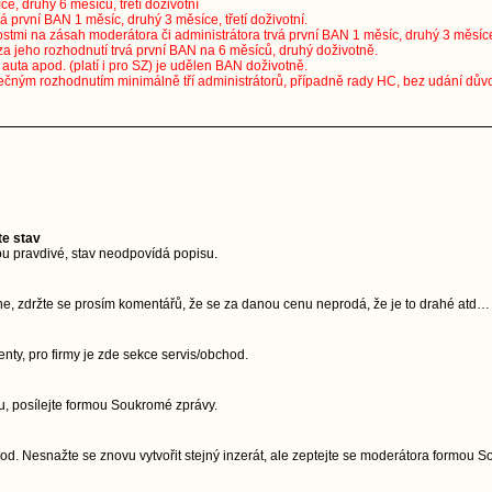
ce, druhý 6 měsíců, třetí doživotní
vá první BAN 1 měsíc, druhý 3 měsíce, třetí doživotní.
stmi na zásah moderátora či administrátora trvá první BAN 1 měsíc, druhý 3 měsíce, 
za jeho rozhodnutí trvá první BAN na 6 měsíců, druhý doživotně.
uta apod. (platí i pro SZ) je udělen BAN doživotně.
ečným rozhodnutím minimálně tří administrátorů, případně rady HC, bez udání dův
te stav
u pravdivé, stav neodpovídá popisu.
ne, zdržte se prosím komentářů, že se za danou cenu neprodá, že je to drahé atd…
ty, pro firmy je zde sekce servis/obchod.
, posílejte formou Soukromé zprávy.
d. Nesnažte se znovu vytvořit stejný inzerát, ale zeptejte se moderátora formou 