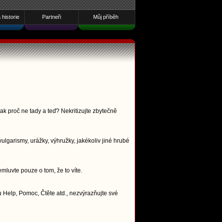
historie
Partneři
Můj příběh
ak proč ne tady a teď? Nekritizujte zbytečně
lgarismy, urážky, výhružky, jakékoliv jiné hrubé
emluvte pouze o tom, že to víte.
 Help, Pomoc, Čtěte atd., nezvýrazňujte své