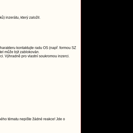
 inzerátu, který založil.
charakteru kontaktujte radu OS (např. formou SZ
tel může být zablokován.
i. Výhradně pro vlastní soukromou inzerci.
ného tématu nepište žádné reakce! Jde o