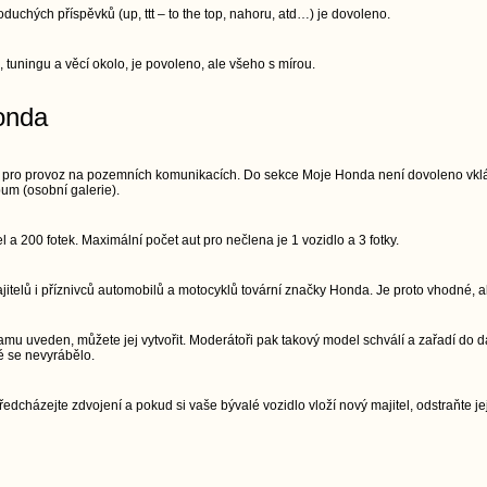
chých příspěvků (up, ttt – to the top, nahoru, atd…) je dovoleno.
, tuningu a věcí okolo, je povoleno, ale všeho s mírou.
onda
 pro provoz na pozemních komunikacích. Do sekce Moje Honda není dovoleno vkláda
um (osobní galerie).
a 200 fotek. Maximální počet aut pro nečlena je 1 vozidlo a 3 fotky.
telů i příznivců automobilů a motocyklů tovární značky Honda. Je proto vhodné, ab
mu uveden, můžete jej vytvořit. Moderátoři pak takový model schválí a zařadí do d
é se nevyrábělo.
edcházejte zdvojení a pokud si vaše bývalé vozidlo vloží nový majitel, odstraňte jej