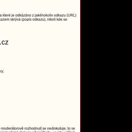
 které je odkázáno z jakéhokoliv odkazu (URL)
azem skrývá (popis odkazu), nikoli kde se
.cz
ry.
O moderátorově rozhodnutí se nediskutuje, to se