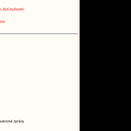
třetí doživotní.
odu
Soukromé zprávy.