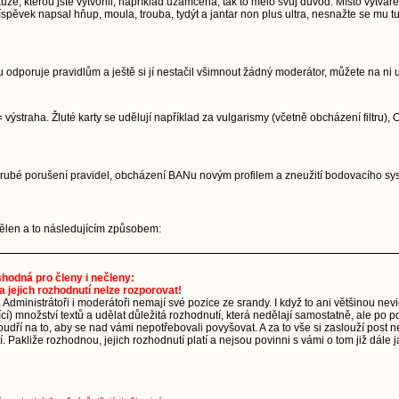
, kterou jste vytvořili, například uzamčena, tak to mělo svůj důvod. Místo vytvářen
pěvek napsal hňup, moula, trouba, tydýt a jantar non plus ultra, nesnažte se mu tu
 odporuje pravidlům a ještě si jí nestačil všimnout žádný moderátor, můžete na ni 
 výstraha. Žluté karty se udělují například za vulgarismy (včetně obcházení filtru)
. Hrubé porušení pravidel, obcházení BANu novým profilem a zneužití bodovacího 
udělen a to následujícím způsobem:
 shodná pro členy i nečleny:
a jejich rozhodnutí nelze rozporovat!
. Administrátoři i moderátoři nemají své pozice ze srandy. I když to ani většinou ne
ající) množství textů a udělat důležitá rozhodnutí, která nedělají samostatně, ale p
dří na to, aby se nad vámi nepotřebovali povyšovat. A za to vše si zaslouží post n
 Pakliže rozhodnou, jejich rozhodnutí platí a nejsou povinni s vámi o tom již dále j