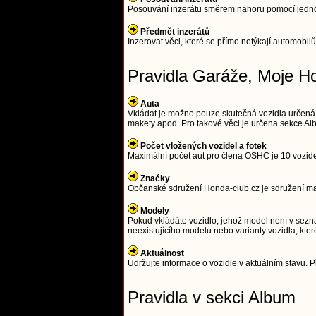
Posouvání inzerátu směrem nahoru pomocí jednodu
Předmět inzerátů
Inzerovat věci, které se přímo netýkají automobilů
Pravidla Garáže, Moje H
Auta
Vkládat je možno pouze skutečná vozidla určená
makety apod. Pro takové věci je určena sekce Alb
Počet vložených vozidel a fotek
Maximální počet aut pro člena OSHC je 10 vozidel 
Značky
Občanské sdružení Honda-club.cz je sdružení maji
Modely
Pokud vkládáte vozidlo, jehož model není v sezna
neexistujícího modelu nebo varianty vozidla, kter
Aktuálnost
Udržujte informace o vozidle v aktuálním stavu. Př
Pravidla v sekci Album