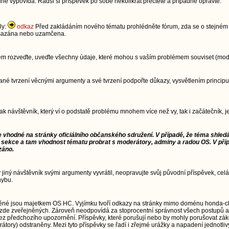
dně vypovídá. Radši si příspěvek po sobě několikrát přečtěte a případně opravte.
ly:
odkaz
Před zakládáním nového tématu prohlédněte fórum, zda se o stejném t
 smazána nebo uzamčena.
lém rozveďte, uveďte všechny údaje, které mohou s vaším problémem souviset (model
im dané tvrzení věcnými argumenty a své tvrzení podpořte důkazy, vysvětlením pri
jak návštěvník, který ví o podstatě problému mnohem více než vy, tak i začátečník,
e vhodné na stránky oficiálního občanského sdružení. V případě, že téma shledá
 sekce a tam vhodnost tématu probrat s moderátory, adminy a radou OS. V pří
záno.
ý jiný návštěvník svými argumenty vyvrátil, neopravujte svůj původní příspěvek, celá
hybu.
ěné jsou majetkem OS HC. Vyjímku tvoří odkazy na stránky mimo doménu honda-cl
zde zveřejněných. Zároveň neodpovídá za stoprocentní správnost všech postupů a
td.) bez předchozího upozornění. Příspěvky, které porušují nebo by mohly porušovat 
átory) odstraněny. Mezi tyto příspěvky se řadí i zřejmé urážky a napadení jednotliv