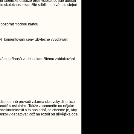
í identické diskuze přemýšlejte, co jste udělali
to skutečnost okamžitě sdělit – on vám to stejně
upozornit modrou kartou.
, OT, komentování ceny, zbytečné vyvolávání
systému přínosů vede k okamžitému zablokování
vidíte, denně provádí zdarma obrovský díl práce
o poradě s ostatními. Takže zapomeňte na nějaké
edotknutelnosti a to poslední, co chceme je, aby
akkoliv debatovat, což na rozdíl od dřívějška ode