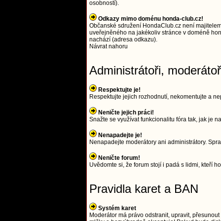
osobností).
Odkazy mimo doménu honda-club.cz!
Občanské sdružení HondaClub.cz není majitelem
uveřejněného na jakékoliv stránce v doméně hond
nachází (adresa odkazu).
Návrat nahoru
Administrátoři, moderáto
Respektujte je!
Respektujte jejich rozhodnutí, nekomentujte a nep
Neničte jejich práci!
Snažte se využívat funkcionalitu fóra tak, jak je
Nenapadejte je!
Nenapadejte moderátory ani administrátory. Spra
Neničte forum!
Uvědomte si, že forum stojí i padá s lidmi, kteří ho
Pravidla karet a BAN
Systém karet
Moderátor má právo odstranit, upravit, přesunout