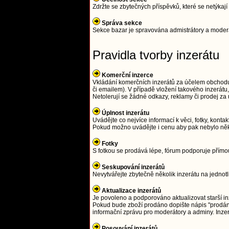
Zdržte se zbytečných příspěvků, které se netýka
Správa sekce
Sekce bazar je spravována admistrátory a moderát
Pravidla tvorby inzerátu
Komerční inzerce
Vkládání komerčních inzerátů za účelem obchodu j
či emailem). V případě vložení takového inzerát
Netolerují se žádné odkazy, reklamy či prodej z
Úplnost inzerátu
Uvádějte co nejvíce informací k věci, fotky, kontak
Pokud možno uvádějte i cenu aby pak nebylo něk
Fotky
S fotkou se prodává lépe, fórum podporuje přím
Seskupování inzerátů
Nevytvářejte zbytečně několik inzerátu na jednot
Aktualizace inzerátů
Je povoleno a podporováno aktualizovat starší in
Pokud bude zboží prodáno dopište nápis "prodáno
informační zprávu pro moderátory a adminy. Inze
Posouvání inzerátů