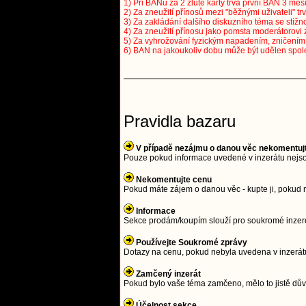
1) Při BANu za 2 žluté karty trvá první BAN 3 měsí
2) Za zneužití přínosů mezi "běžnými uživateli" tr
3) Za zakládání dalšího diskuzního téma se stížno
4) Za zneužití přínosu jako pomsta moderátorovi 
5) Za vyhrožování fyzickým napadením, zničením a
6) BAN na jakoukoliv dobu může být udělen spol
Pravidla bazaru
V případě nezájmu o danou věc nekomentuj
Pouze pokud informace uvedené v inzerátu nejso
Nekomentujte cenu
Pokud máte zájem o danou věc - kupte ji, pokud 
Informace
Sekce prodám/koupím slouží pro soukromé inzeren
Používejte Soukromé zprávy
Dotazy na cenu, pokud nebyla uvedena v inzerátu
Zamčený inzerát
Pokud bylo vaše téma zamčeno, mělo to jistě důvo
Účelnost sekce