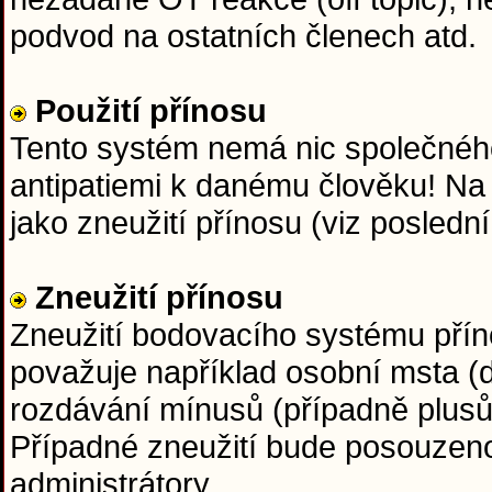
podvod na ostatních členech atd.
Použití přínosu
Tento systém nemá nic společného
antipatiemi k danému člověku! Na
jako zneužití přínosu (viz posledn
Zneužití přínosu
Zneužití bodovacího systému přín
považuje například osobní msta (d
rozdávání mínusů (případně plus
Případné zneužití bude posouzen
administrátory.