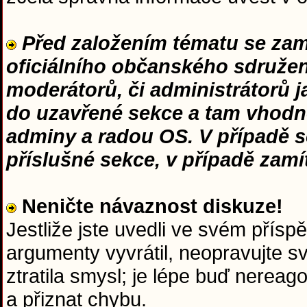
Před založením tématu se zamy
oficiálního občanského sdružení
moderátorů, či administrátorů 
do uzavřené sekce a tam vhodn
adminy a radou OS. V případě s
příslušné sekce, v případě zam
Neničte návaznost diskuze!
Jestliže jste uvedli ve svém přísp
argumenty vyvrátil, neopravujte s
ztratila smysl; je lépe buď nerea
a přiznat chybu.