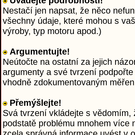
Uvádějte podrobnosti!
Nestačí jen napsat, že něco nefun
všechny údaje, které mohou s va
výroby, typ motoru apod.)
Argumentujte!
Neútočte na ostatní za jejich názo
argumenty a své tvrzení podpořte
vhodně zdokumentovaným měřen
Přemýšlejte!
Svá tvrzení vkládejte s vědomím, ž
podstatě problému mnohem více ne
zcela správná informace uvést v 