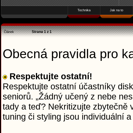
Technika
Jak na to
Strana
1
z
1
Článek
Obecná pravidla pro 
Respektujte ostatní!
Respektujte ostatní účastníky dis
seniorů. „Žádný učený z nebe nesp
tady a teď? Nekritizujte zbytečně
tuning či styling jsou individuální