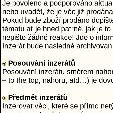
Je povoleno a podporováno aktuali
nebo uvádět, že je věc již prodána
Pokud bude zboží prodáno dopišt
tématu ať je hned patrné, jak je t
nepište žádné reakce! Jde o info
Inzerát bude následně archivován
Posouvání inzerátů
Posouvání inzerátu směrem nahoru
– to the top, nahoru, atd…) je dov
Předmět inzerátů
Inzerovat věci, které se přímo netý