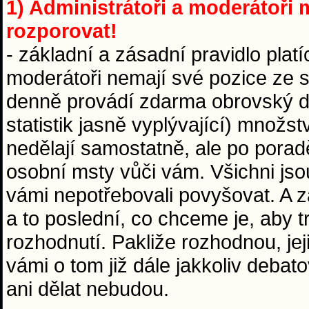
1) Administrátoři a moderátoři m
rozporovat!
- základní a zásadní pravidlo platí
moderátoři nemají své pozice ze sr
denně provádí zdarma obrovský díl
statistik jasně vyplývající) množst
nedělají samostatně, ale po pora
osobní msty vůči vám. Všichni jso
vámi nepotřebovali povyšovat. A za
a to poslední, co chceme je, aby 
rozhodnutí. Pakliže rozhodnou, jej
vámi o tom již dále jakkoliv debat
ani dělat nebudou.