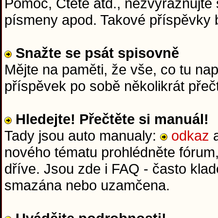
Pomoc, Čtěte atd., nezvýrazňujte 
písmeny apod. Takové příspěvky
Snažte se psát spisovně
Mějte na paměti, že vše, co tu na
příspěvek po sobě několikrát přeč
Hledejte! Přečtěte si manuál!
Tady jsou auto manualy:
odkaz
nového tématu prohlédněte fórum,
dříve. Jsou zde i FAQ - často kla
smazána nebo uzamčena.