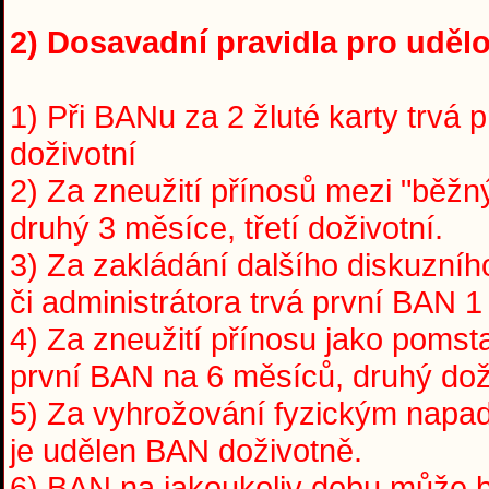
2) Dosavadní pravidla pro udělo
1) Při BANu za 2 žluté karty trvá 
doživotní
2) Za zneužití přínosů mezi "běžný
druhý 3 měsíce, třetí doživotní.
3) Za zakládání dalšího diskuzní
či administrátora trvá první BAN 1
4) Za zneužití přínosu jako pomst
první BAN na 6 měsíců, druhý dož
5) Za vyhrožování fyzickým napade
je udělen BAN doživotně.
6) BAN na jakoukoliv dobu může 