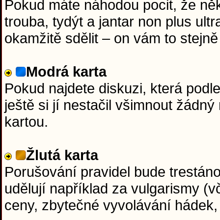
Pokud máte náhodou pocit, že něk
trouba, tydýt a jantar non plus ul
okamžitě sdělit – on vám to stejně 
Modrá karta
Pokud najdete diskuzi, která podl
ještě si jí nestačil všimnout žádn
kartou.
Žlutá karta
Porušování pravidel bude trestáno 
udělují například za vulgarismy (v
ceny, zbytečné vyvolávání hádek,