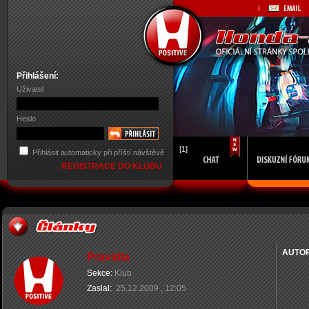
Přihlášení:
Uživatel
Heslo
[1]
Přihlásit automaticky při příští návštěvě
REGISTRACE DO KLUBU
AUTO
Pravidla
Sekce:
Klub
Zaslal:
25.12.2009 , 12:05