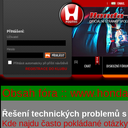
Přihlášení:
Uživatel
Heslo
[1]
Přihlásit automaticky při příští návštěvě
REGISTRACE DO KLUBU
Obsah fóra :: www.honda-
Řešení technických problemů s
Kde najdu často pokládané otázky