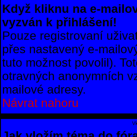
Když kliknu na e-mailov
vyzván k přihlášení!
Pouze registrovaní uživa
přes nastavený e-mailový
tuto možnost povolil). To
otravných anonymních vzk
mailové adresy.
Návrat nahoru
Vk
Jak vložím téma do fór