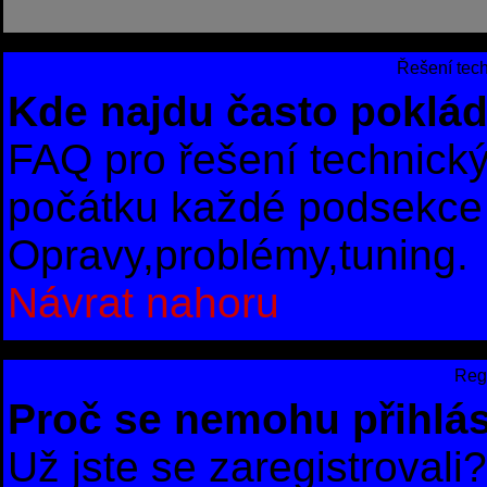
Řešení tec
Kde najdu často poklád
FAQ pro řešení technick
počátku každé podsekce 
Opravy,problémy,tuning.
Návrat nahoru
Regi
Proč se nemohu přihlás
Už jste se zaregistrovali