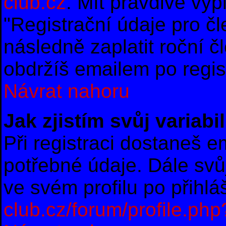
club.cz
. Mít pravdivě vy
"Registrační údaje pro č
následně zaplatit roční 
obdržíš emailem po regist
Návrat nahoru
Jak zjistím svůj variab
Při registraci dostaneš e
potřebné údaje. Dále svů
ve svém profilu po přihl
club.cz/forum/profile.ph