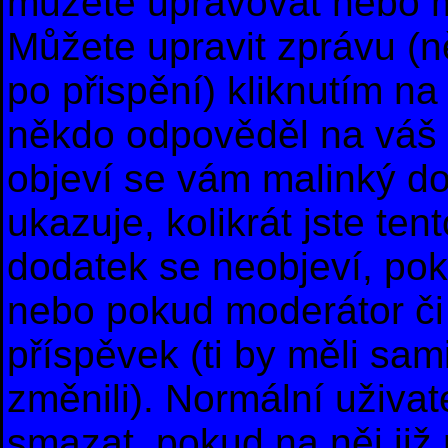
můžete upravovat nebo m
Můžete upravit zprávu (
po přispění) kliknutím na
někdo odpověděl na váš p
objeví se vám malinký do
ukazuje, kolikrát jste te
dodatek se neobjeví, po
nebo pokud moderátor či 
příspěvek (ti by měli sam
změnili). Normální uživa
smazat, pokud na něj již