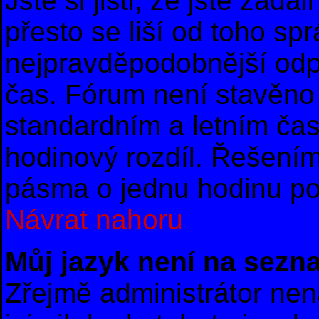
Jste si jisti, že jste zad
přesto se liší od toho sp
nejpravděpodobnější odpo
čas. Fórum není stavěno 
standardním a letním ča
hodinový rozdíl. Řešení
pásma o jednu hodinu po 
Návrat nahoru
Můj jazyk není na sezn
Zřejmě administrátor nena