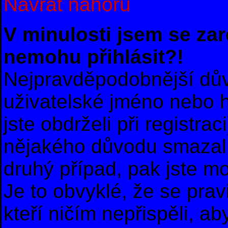
Návrat nahoru
V minulosti jsem se zar
nemohu přihlásit?!
Nejpravděpodobnější dův
uživatelské jméno nebo he
jste obdrželi při registra
nějakého důvodu smazal 
druhý případ, pak jste m
Je to obvyklé, že se prav
kteří ničím nepřispěli, ab