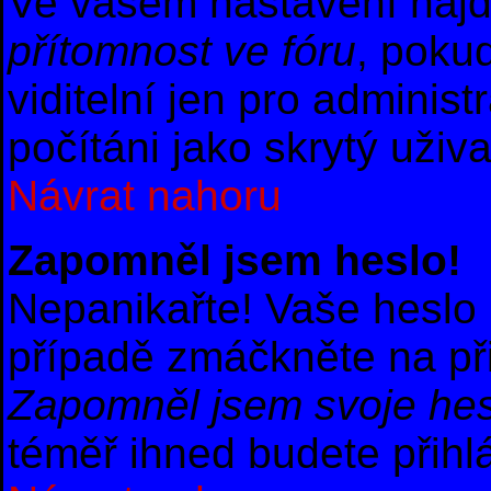
Ve vašem nastavení naj
přítomnost ve fóru
, poku
viditelní jen pro adminis
počítáni jako skrytý uživa
Návrat nahoru
Zapomněl jsem heslo!
Nepanikařte! Vaše heslo
případě zmáčkněte na při
Zapomněl jsem svoje hes
téměř ihned budete přihl