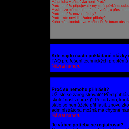
Má příloha v příspěvku není. Proč?
Proč nemůžu připojovat k mým příspěvkům soub
Myslím, že mám potřebná oprávnění, a přesto ne
Proč nemůžu mazat přílohy?
Proč nikde nevidím žádné přílohy?
Koho mám kontaktovat v případě, že fórum obsahuj
Kde najdu často pokládané otázky
FAQ pro řešení technických problémů
Návrat nahoru
Proč se nemohu přihlásit?
Už jste se zaregistrovali? Před přihlá
skutečnost zobrazí)? Pokud ano, kontakt
stále se nemůžete přihlásit, znovu zko
administrátora, možná má chybné nast
Návrat nahoru
Je vůbec potřeba se registrovat?