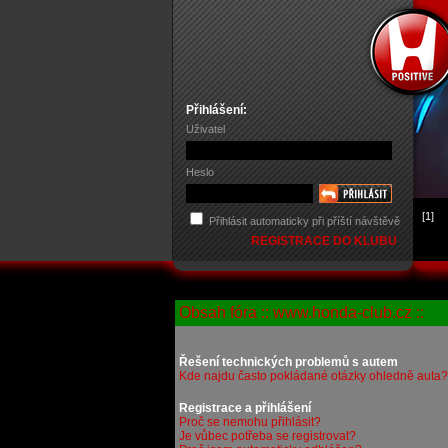
Přihlášení:
Uživatel
Heslo
[1]
Přihlásit automaticky při příští návštěvě
REGISTRACE DO KLUBU
Obsah fóra :: www.honda-club.cz ::
Řešení technických problemů s autem
Kde najdu často pokládané otázky ohledně auta?
Registrace a přihlášení
Proč se nemohu přihlásit?
Je vůbec potřeba se registrovat?