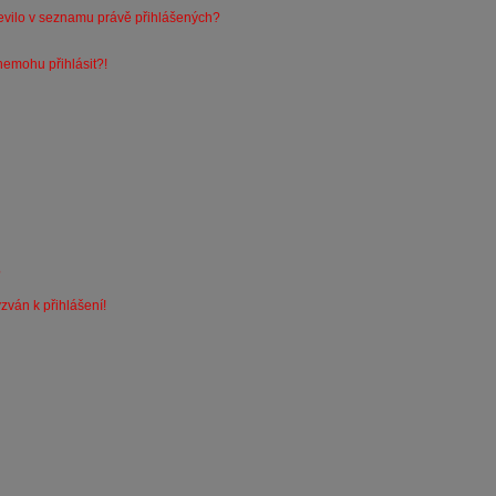
evilo v seznamu právě přihlášených?
nemohu přihlásit?!
?
zván k přihlášení!