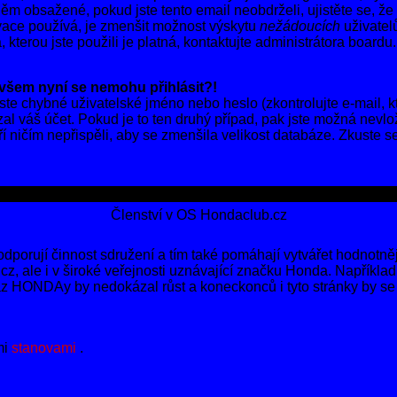
 něm obsažené, pokud jste tento email neobdrželi, ujistěte se, 
vace používá, je zmenšit možnost výskytu
nežádoucích
uživatelů
, kterou jste použili je platná, kontaktujte administrátora boardu.
ovšem nyní se nemohu přihlásit?!
e chybné uživatelské jméno nebo heslo (zkontrolujte e-mail, kter
l váš účet. Pokud je to ten druhý případ, pak jste možná nevlož
eří ničím nepřispěli, aby se zmenšila velikost databáze. Zkuste s
Členství v OS Hondaclub.cz
porují činnost sdružení a tím také pomáhají vytvářet hodnotně
z, ale i v široké veřejnosti uznávající značku Honda. Napříkla
z HONDAy by nedokázal růst a koneckonců i tyto stránky by se a
mi
stanovami
.