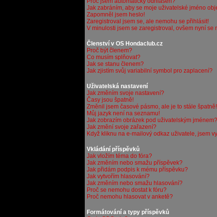
Proč jsem automaticky odhlášen?
Jak zabráním, aby se moje uživatelské jméno obj
Zapomněl jsem heslo!
Zaregistroval jsem se, ale nemohu se přihlásit!
V minulosti jsem se zaregistroval, ovšem nyní se 
Členství v OS Hondaclub.cz
Proč být členem?
Co musím splňovat?
Jak se stanu členem?
Jak zjistím svůj variabilní symbol pro zaplacení?
Uživatelská nastavení
Jak změním svoje nastavení?
Časy jsou špatně!
Změnil jsem časové pásmo, ale je to stále špatně!
Můj jazyk není na seznamu!
Jak zobrazím obrázek pod uživatelským jménem
Jak změní svoje zařazení?
Když kliknu na e-mailový odkaz uživatele, jsem vy
Vkládání příspěvků
Jak vložím téma do fóra?
Jak změním nebo smažu příspěvek?
Jak přidám podpis k mému příspěvku?
Jak vytvořím hlasování?
Jak změním nebo smažu hlasování?
Proč se nemohu dostat k fóru?
Proč nemohu hlasovat v anketě?
Formátování a typy příspěvků