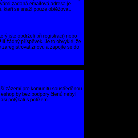
že vámi zadaná emailová adresa je
, kteří se snaží pouze obtěžovat.
ý jste obdrželi při registraci) nebo
ili žádný příspěvek. Je to obvyklé, že
e zaregistrovat znovu a zapojte se do
jší zázemí pro komunitu soustředěnou
d eshop by bez podpory členů nebyl
si potýkali s potížemi.