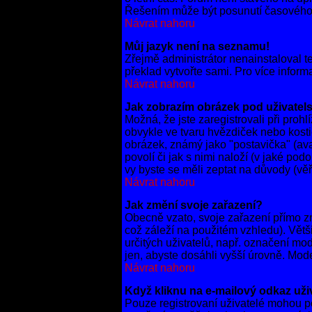
Řešením může být posunutí časového 
Návrat nahoru
Můj jazyk není na seznamu!
Zřejmě administrátor nenainstaloval te
překlad vytvořte sami. Pro více inform
Návrat nahoru
Jak zobrazím obrázek pod uživate
Možná, že jste zaregistrovali při pro
obvykle ve tvaru hvězdiček nebo kostič
obrázek, známý jako "postavička" (avat
povolí či jak s nimi naloží (v jaké po
vy byste se měli zeptat na důvody (věř
Návrat nahoru
Jak změní svoje zařazení?
Obecně vzato, svoje zařazení přímo z
což záleží na použitém vzhledu). Větši
určitých uživatelů, např. označení mo
jen, abyste dosáhli vyšší úrovně. Mod
Návrat nahoru
Když kliknu na e-mailový odkaz uživ
Pouze registrovaní uživatelé mohou po