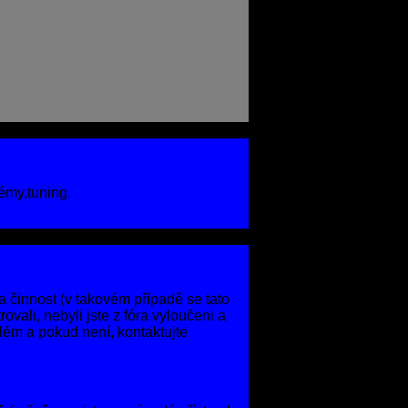
émy,tuning.
a činnost (v takovém případě se tato
vali, nebyli jste z fóra vyloučeni a
blém a pokud není, kontaktujte