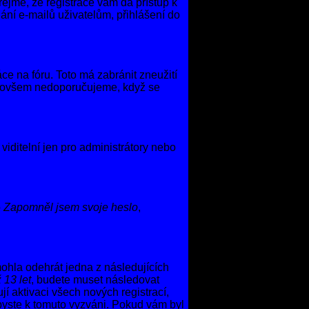
řejmě, že registrace vám dá přístup k
ní e-mailů uživatelům, přihlášení do
áce na fóru. Toto má zabránit zneužití
oto ovšem nedoporučujeme, když se
viditelní jen pro administrátory nebo
o
Zapomněl jsem svoje heslo
,
ohla odehrát jedna z následujících
 13 let
, budete muset následovat
í aktivaci všech nových registrací,
 byste k tomuto vyzváni. Pokud vám byl