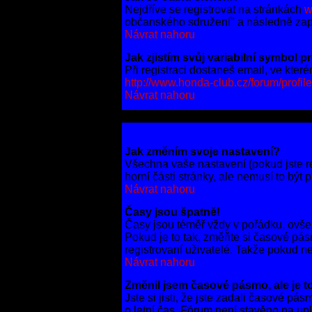
Nejdříve se registrovat na stránkách
w
občanského sdružení" a následně zapla
Návrat nahoru
Jak zjistím svůj variabilní symbol p
Při registraci dostaneš email, ve kter
http://www.honda-club.cz/forum/profil
Návrat nahoru
Jak změním svoje nastavení?
Všechna vaše nastavení (pokud jste re
horní části stránky, ale nemusí to být
Návrat nahoru
Časy jsou špatně!
Časy jsou téměř vždy v pořádku, ovše
Pokud je to tak, změňte si časové p
registrovaní uživatelé. Takže pokud nej
Návrat nahoru
Změnil jsem časové pásmo, ale je to
Jste si jisti, že jste zadali časové p
o letní čas. Fórum není stavěno na up