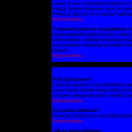
zaslán e-mail, následujte instrukce v
platná. Jedním důvodem, proč se akti
Pokud si jste jisti, že e-mailová adresa
Návrat nahoru
V minulosti jsem se zaregistroval, 
Nejpravděpodobnější důvody: zadali jst
administrátor z nějakého důvodu smaza
se pravidelně odstraňují uživatelé, kt
diskuzí.
Návrat nahoru
Proč být členem?
Členové sdružení svým příspěvkem pod
nejen kolem stránek www.honda-club.c
schopen nakupovat zboží, největší sra
Návrat nahoru
Co musím splňovat?
Členové sdružení se musí řídit platný
Návrat nahoru
Jak se stanu členem?