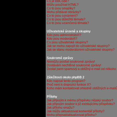
Co je BBCode?
Můžu používat HTML?
Co to jsou smajlíky?
Mohu přidávat obrázky?
Co to jsou oznámení?
Co to jsou důležitá témata?
Co to jsou uzamčená témata?
Uživatelské úrovně a skupiny
Kdo jsou administrátoři?
Kdo jsou moderátoři?
Co jsou uživatelské skupiny?
Jak se mohu zapojit do uživatelské skupiny?
Jak se stanu moderátorem uživatelské skupiny?
Soukromé zprávy
Nemůžu posílat soukromé zprávy!
Dostávám nechtěné soukromé zprávy!
Dostal jsem spamový a obtížný e-mail od někoho z
Záležitosti okolo phpBB 2
Kdo napsal tento program?
Proč není k dispozici funkce X?
Koho mám kontaktovat ohledně obtížných e-mailů
Přílohy
Jak připojím k mému příspěvku nějaký soubor?
Jak připojím soubor k již existujícímu příspěvku?
Jak přílohu smažu?
Jak můžu aktualizovat komentář přílohy?
Mohu přepsat/aktualizovat přílohu?