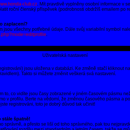
ww.honda-club.cz
. Mít pravdivě vyplněny osobní informace v se
tit roční členský příspěvek (podrobnosti obdržíš emailem po re
ro zaplacení?
ém jsou všechny potřebné údaje. Dále svůj variabilní symbol nal
e.php?mode=editprofile
.
Uživatelská nastavení
gistrováni) jsou uložena v databázi. Ke změně stačí kliknout 
 pravidlem). Takto si můžete změnit veškerá svá nastavení.
m to, co vidíte jsou časy zobrazené v jiném časovém pásmu než
ásmo v profilu. Berte na vědomí, že změnou časového pásma a 
ste registrováni, toto je dobrý důvod tak učinit!
 stále špatně!
ásmo správně, a přesto se liší od toho správného, pak tou nejpra
latňování rozdílu mezi standardním a letním časem, takže se můž