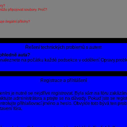
ory?
můžu připojovat soubory. Proč?
e ilegální přílohy?
Řešení technických problemů s autem
 ohledně auta?
 naleznete na počátku každé podsekce v oddělení Opravy,probl
Registrace a přihlášení
šením je nutné se nejdříve registrovat. Byla vám na fóru zakázán
ujte administrátora a ptejte se na důvody. Pokud jste se registro
ntrolujte přihlašovací jméno a heslo. Obvykle toto bývá ten pro
avení fóra.