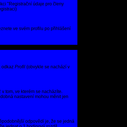
kci "Registrační údaje pro členy
gistraci)
eznete ve svém profilu po přihlášení
na odkaz
Profil
(obvykle se nachází v
 v tom, ve kterém se nacházíte.
podobná nastavení mohou měnit jen
vděpodobnější odpovědí je, že se jedná
e jednat o 1 hodinový rozdíl.