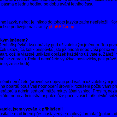
pásma o jednu hodinu po dobu trvání letního času.
nto jazyk, neboť jej nikdo do tohoto jazyka zatím nepřeložil. Kon
ací se podívejte na stránky
phpBB Group
.
lským jménem?
hlížení příspěvků dva obrázky pod uživatelským jménem. Ten první
ek ukazující, kolik příspěvků jste již přidali nebo vaší pozici v
ar), což je vlastně unikátní obrázek každého uživatele. Záleží 
době se zobrazí). Pokud nemůžete využívat postavičky, pak právě t
íme, že se hodí).
měnit nemůžete (úrovně se objevují pod vaším uživatelským jm
na boardů používají hodnocení úrovní k rozlišení počtu vámi při
derátorů a administrátorů může mít zvláštní vzhled. Prosím, nez
erátor nebo administrátor pak může počet vašich příspěvků sníži
atele, jsem vyzván k přihlášení!
sílat e-mail lidem přes nastavený e-mailový formulář (pokud adm