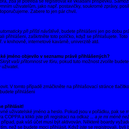
óra, zda je potřeba se registrovat ke vkládání příspěvků. Samoz
ím uživatelům, jako např. postavičky, soukromé zprávy, posílá
 doporučujeme. Zabere to jen pár chvil.
automaticky při příští návštěvě
, budete přihlášeni jen po dobu pr
li přihlášeni, zaškrtněte toto políčko, když se přihlašujete. T
ř. v knihovně, internetové kavárně, univerzitě atd.
lské jméno objevilo v seznamu právě přihlášených?
Skrýt vaši přítomnost ve fóru
, pokud tuto možnost
zvolíte
budete 
 uživatel.
it. V tomto případě zmáčkněte na přihlašovací stránce tlačítk
 budete přihlášeni
 přihlásit!
ávné uživatelské jméno a heslo. Pokud jsou v pořádku, pak se m
 COPPA a klikli jste při registraci na odkaz
... a je mi méně než
 případ, pak váš účet musí být aktivován. Některé boardy vyžaduj
m, než se budete moci přihlásit. Když jste se registrovali, byli