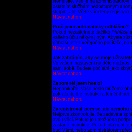
Nemusíte. Vše je na administrátorovi f
ostatním službám nedostupným anonymn
skupin, atd. Vřele vám tedy registraci
Návrat nahoru
Proč jsem automaticky odhlášen?
Pokud nezaškrtnete tlačítko
Přihlásit 
vašeho účtu někým jiným. Abyste zůsta
přihlašujete z veřejného počítače, nap
Návrat nahoru
Jak zabráním, aby se moje uživate
Ve vašem nastavení najděte možnost
sami sobě. Budete počítáni jako skrytý
Návrat nahoru
Zapomněl jsem heslo!
Nepanikařte! Vaše heslo můžeme obnov
pokračujte dle instrukcí a téměř ihned
Návrat nahoru
Zaregistroval jsem se, ale nemohu se
Nejprve zkontrolujte, že zadáváte spr
dvou věcí. Pokud je umožněna podpora
zaslané instrukce. Pokud toto není ten
buď Vámi, nebo administrátorem před tí