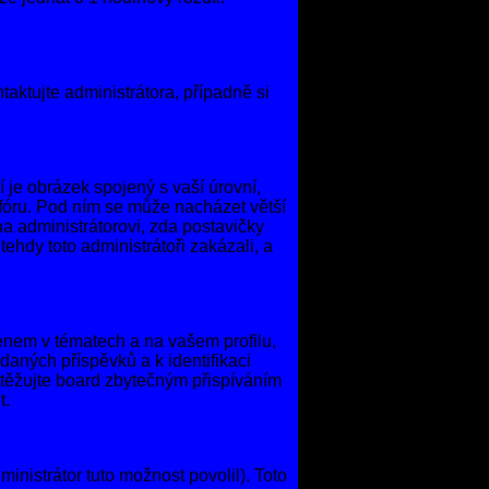
taktujte administrátora, případně si
 je obrázek spojený s vaší úrovní,
e fóru. Pod ním se může nacházet větší
na administrátorovi, zda postavičky
ehdy toto administrátoři zakázali, a
énem v tématech a na vašem profilu,
daných příspěvků a k identifikaci
atěžujte board zbytečným přispíváním
t.
inistrátor tuto možnost povolil). Toto