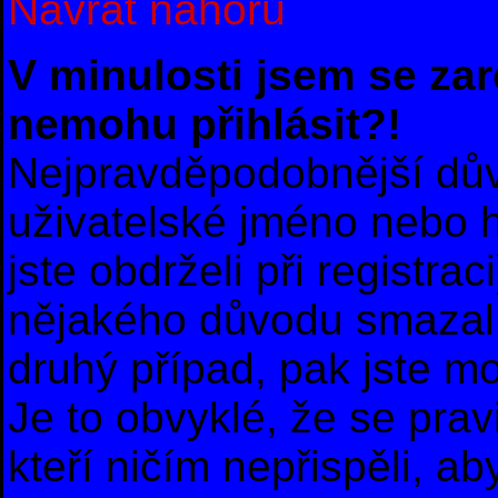
Návrat nahoru
V minulosti jsem se zar
nemohu přihlásit?!
Nejpravděpodobnější dův
uživatelské jméno nebo he
jste obdrželi při registra
nějakého důvodu smazal 
druhý případ, pak jste m
Je to obvyklé, že se prav
kteří ničím nepřispěli, ab