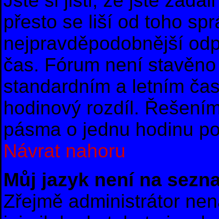
Jste si jisti, že jste zad
přesto se liší od toho sp
nejpravděpodobnější odpo
čas. Fórum není stavěno 
standardním a letním ča
hodinový rozdíl. Řešení
pásma o jednu hodinu po 
Návrat nahoru
Můj jazyk není na sezn
Zřejmě administrátor nena