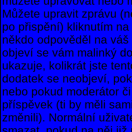
můžete upravovat nebo m
Můžete upravit zprávu (
po přispění) kliknutím na
někdo odpověděl na váš p
objeví se vám malinký do
ukazuje, kolikrát jste te
dodatek se neobjeví, po
nebo pokud moderátor či 
příspěvek (ti by měli sam
změnili). Normální uživa
smazat, pokud na něj již