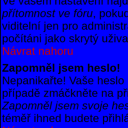
Ve vašem nastavení naj
přítomnost ve fóru
, poku
viditelní jen pro adminis
počítáni jako skrytý uživa
Návrat nahoru
Zapomněl jsem heslo!
Nepanikařte! Vaše heslo
případě zmáčkněte na při
Zapomněl jsem svoje hes
téměř ihned budete přihl