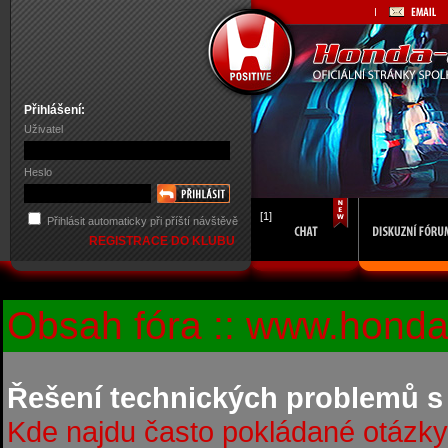
Přihlášení:
Uživatel
Heslo
[1]
Přihlásit automaticky při příští návštěvě
REGISTRACE DO KLUBU
Obsah fóra :: www.honda-
Řešení technických problemů s
Kde najdu často pokládané otázky