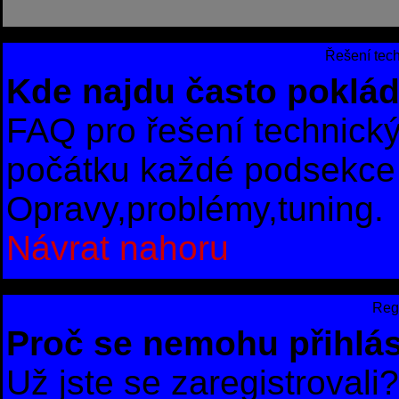
Řešení tec
Kde najdu často poklád
FAQ pro řešení technick
počátku každé podsekce 
Opravy,problémy,tuning.
Návrat nahoru
Regi
Proč se nemohu přihlás
Už jste se zaregistrovali