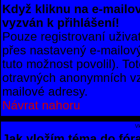
Když kliknu na e-mailov
vyzván k přihlášení!
Pouze registrovaní uživa
přes nastavený e-mailový
tuto možnost povolil). To
otravných anonymních vzk
mailové adresy.
Návrat nahoru
Vk
Jak vložím téma do fór