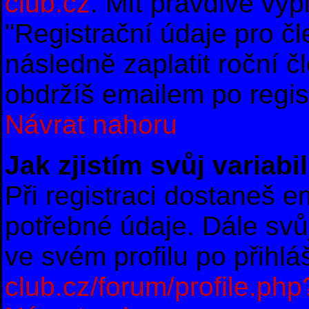
club.cz
. Mít pravdivě vy
"Registrační údaje pro č
následně zaplatit roční 
obdržíš emailem po regist
Návrat nahoru
Jak zjistím svůj variab
Při registraci dostaneš e
potřebné údaje. Dále svů
ve svém profilu po přihl
club.cz/forum/profile.ph