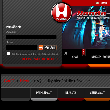
Přihlášení:
Uživatel
Heslo
[1]
Přihlásit automaticky při příští návštěvě
REGISTRACE DO KLUBU
Garáž
->
Hledat
-> Výsledky hledání dle uživatele
Search Results for Member Name DaM