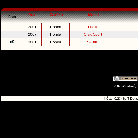
Rok
Značka
Model
Foto
2001
Honda
HR-V
2007
Honda
Civic Sport
2001
Honda
S2000
(
104575
útoků)
[ Čas: 0.2348s ][ Dota