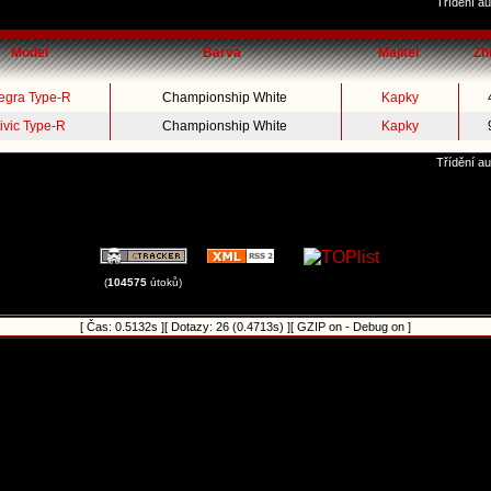
Třídění au
Model
Barva
Majitel
Zh
tegra Type-R
Championship White
Kapky
ivic Type-R
Championship White
Kapky
Třídění au
(
104575
útoků)
[ Čas: 0.5132s ][ Dotazy: 26 (0.4713s) ][ GZIP on - Debug on ]