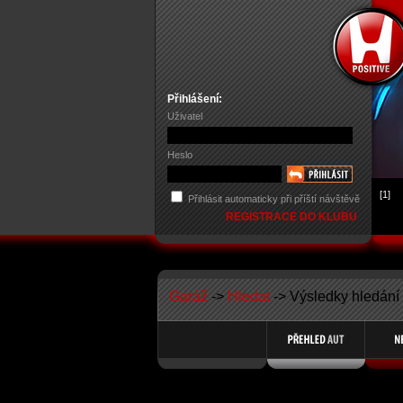
Přihlášení:
Uživatel
Heslo
[1]
Přihlásit automaticky při příští návštěvě
REGISTRACE DO KLUBU
Garáž
->
Hledat
-> Výsledky hledání 
Search Results for Member Name Kapky