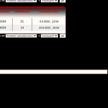
t dle
V
lédnuto
Modifikace
Aktualizováno
4184
21
4.4.2016 , 13:54
9034
14
19.8.2015 , 19:04
t dle
V