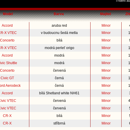
Třídění au
Model
Barva
Majitel
Zh
Accord
aruba red
Minor
R-X VTEC
v budoucnu šedá metla
Minor
Concerto
bílá
Minor
R-X VTEC
modrá perleť origo
Minor
Accord
modrá
Minor
ivic Shuttle
modrá
Minor
Concerto
červená
Minor
Civic GT
černá
Minor
ord Aerodeck
černá
Minor
Accord
bílá Shetland white NH61
Minor
Civic VTEC
červená
Minor
Civic VTEC
červená
Minor
CR-X
bílá
Minor
CR-X
stříbrná
Minor