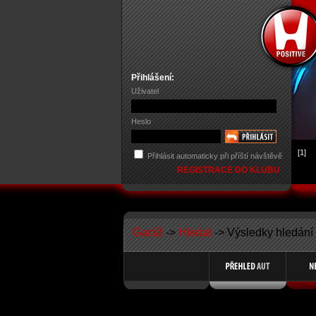
Přihlášení:
Uživatel
Heslo
[1]
Přihlásit automaticky při příští návštěvě
REGISTRACE DO KLUBU
Garáž
->
Hledat
-> Výsledky hledání 
Search Results for Member Name Minor