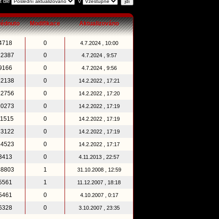
t dle
V
lédnuto
Modifikace
Aktualizováno
4718
0
4.7.2024 , 10:00
12387
0
4.7.2024 , 9:57
9166
0
4.7.2024 , 9:56
12138
0
14.2.2022 , 17:21
12756
0
14.2.2022 , 17:20
10273
0
14.2.2022 , 17:19
11515
0
14.2.2022 , 17:19
13122
0
14.2.2022 , 17:19
14523
0
14.2.2022 , 17:17
3413
0
4.11.2013 , 22:57
48803
1
31.10.2008 , 12:59
5561
1
11.12.2007 , 18:18
5461
0
4.10.2007 , 0:17
6328
0
3.10.2007 , 23:35