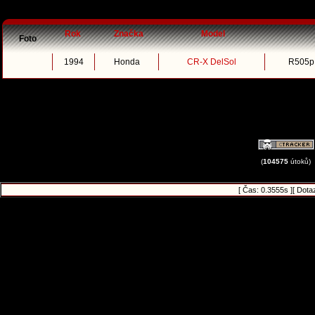
Rok
Značka
Model
Foto
1994
Honda
CR-X DelSol
R505p 
(
104575
útoků)
[ Čas: 0.3555s ][ Dota