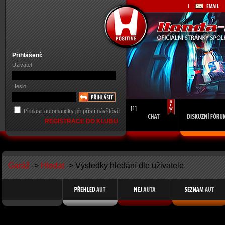
Přihlášení:
Uživatel
Heslo
[1]
Přihlásit automaticky při příští návštěvě
REGISTRACE DO KLUBU
Garáž
->
Hledat
-> Výsledky hledání dle uživatele
Search Results for Member Name SpaceMan