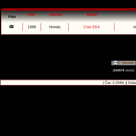
Rok
Značka
Model
Foto
1996
Honda
Civic EK4
m
(
104575
útoků)
[ Čas: 0.3346s ][ Dota