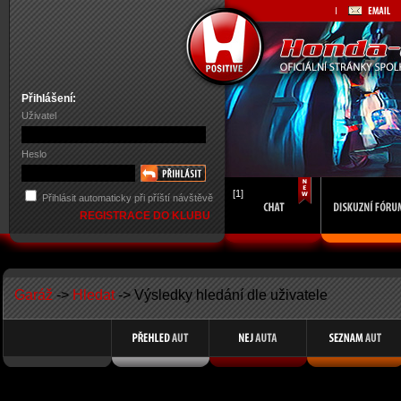
Přihlášení:
Uživatel
Heslo
[1]
Přihlásit automaticky při příští návštěvě
REGISTRACE DO KLUBU
Garáž
->
Hledat
-> Výsledky hledání dle uživatele
Search Results for Member Name kubajz123